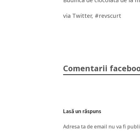
Budinca de ciocolată de la mi
via Twitter, #revscurt
Comentarii faceboo
Lasă un răspuns
Adresa ta de email nu va fi publi