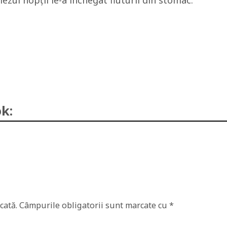
ezul nopţii le-a închegat fluturii din stomac.
k:
cată.
Câmpurile obligatorii sunt marcate cu
*