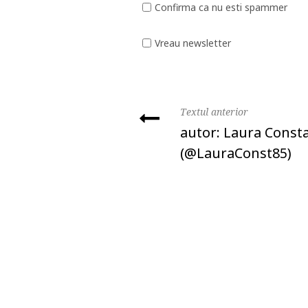
Confirma ca nu esti spammer
Vreau newsletter
Textul anterior
autor: Laura Const
(@LauraConst85)