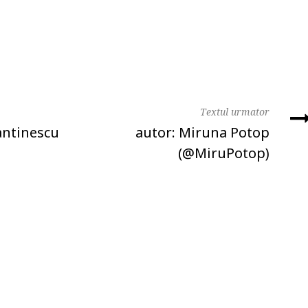
Textul urmator
antinescu
autor: Miruna Potop
(@MiruPotop)