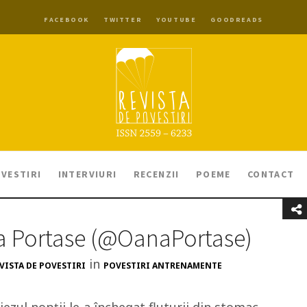
FACEBOOK
TWITTER
YOUTUBE
GOODREADS
VESTIRI
INTERVIURI
RECENZII
POEME
CONTACT
a Portase (@OanaPortase)
in
VISTA DE POVESTIRI
POVESTIRI ANTRENAMENTE