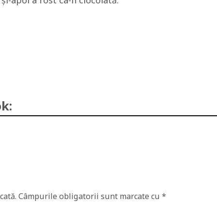
şi-apoi a fost ca-n ciocolată.
k:
cată.
Câmpurile obligatorii sunt marcate cu
*