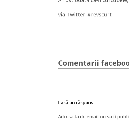
A fost odată ca-n curcubeie, 
via Twitter, #revscurt
Comentarii faceboo
Lasă un răspuns
Adresa ta de email nu va fi publi