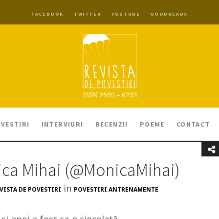
FACEBOOK
TWITTER
YOUTUBE
GOODREADS
VESTIRI
INTERVIURI
RECENZII
POEME
CONTACT
ica Mihai (@MonicaMihai)
in
VISTA DE POVESTIRI
POVESTIRI ANTRENAMENTE