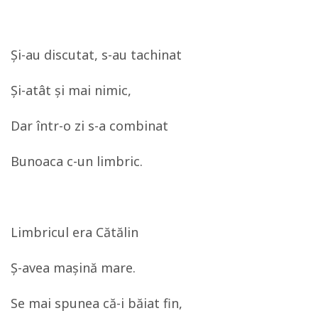
Şi-au discutat, s-au tachinat
Şi-atât şi mai nimic,
Dar într-o zi s-a combinat
Bunoaca c-un limbric.
Limbricul era Cătălin
Ş-avea maşină mare.
Se mai spunea că-i băiat fin,