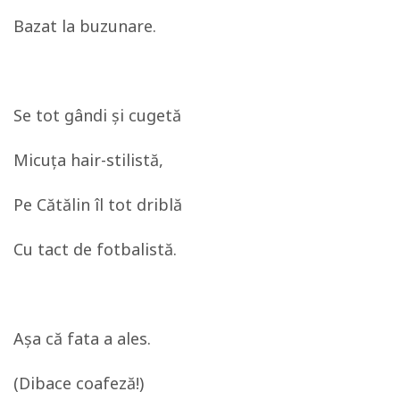
Bazat la buzunare.
Se tot gândi şi cugetă
Micuţa hair-stilistă,
Pe Cătălin îl tot driblă
Cu tact de fotbalistă.
Aşa că fata a ales.
(Dibace coafeză!)