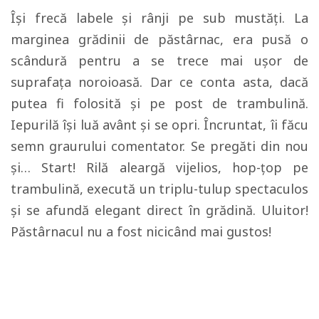
Își frecă labele și rânji pe sub mustăți. La
marginea grădinii de păstârnac, era pusă o
scândură pentru a se trece mai ușor de
suprafața noroioasă. Dar ce conta asta, dacă
putea fi folosită și pe post de trambulină.
Iepurilă își luă avânt și se opri. Încruntat, îi făcu
semn graurului comentator. Se pregăti din nou
și… Start! Rilă aleargă vijelios, hop-țop pe
trambulină, execută un triplu-tulup spectaculos
și se afundă elegant direct în grădină. Uluitor!
Păstârnacul nu a fost nicicând mai gustos!