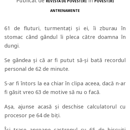
Publicat de
in
REVISTA DE POVESTIRI
POVESTIRI
ANTRENAMENTE
61 de fluturi, turmentaţi şi ei, îi zburau în
stomac când gândul îi pleca către doamna în
dungi.
Se gândea şi că ar fi putut să-şi bată recordul
personal de 62 de minute.
S-ar fi întors la ea chiar în clipa aceea, dacă n-ar
fi găsit vreo 63 de motive să nu o facă.
Aşa, ajunse acasă şi deschise calculatorul cu
procesor pe 64 de biţi.
Își trase aproape castronul cu 65 de biscuiți