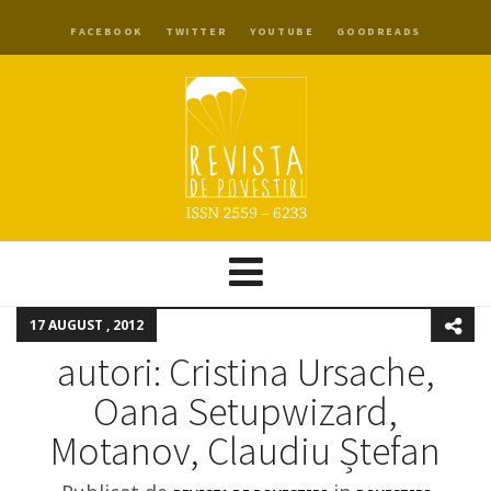
FACEBOOK
TWITTER
YOUTUBE
GOODREADS
17 AUGUST , 2012
autori: Cristina Ursache,
Oana Setupwizard,
Motanov, Claudiu Ștefan