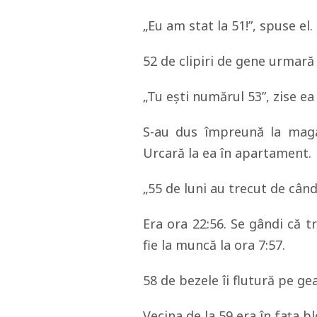
„Eu am stat la 51!”, spuse el.
52 de clipiri de gene urmară 
„Tu eşti numărul 53”, zise ea 
S-au dus împreună la magaz
Urcară la ea în apartament.
„55 de luni au trecut de când
Era ora 22:56. Se gândi că t
fie la muncă la ora 7:57.
58 de bezele îi flutură pe ge
Vecina de la 59 era în faţa b