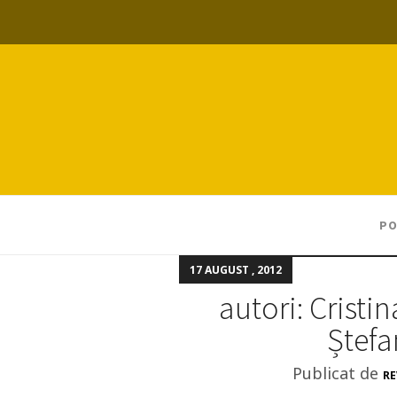
PO
17 AUGUST , 2012
autori: Crist
Ștef
Publicat de
RE