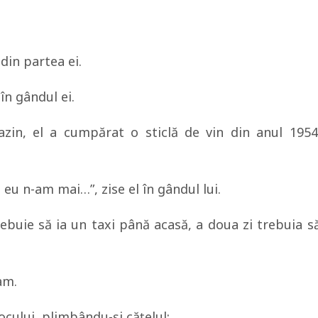
din partea ei.
în gândul ei.
in, el a cumpărat o sticlă de vin din anul 1954
 eu n-am mai…”, zise el în gândul lui.
rebuie să ia un taxi până acasă, a doua zi trebuia s
am.
locului, plimbându-şi căţelul;