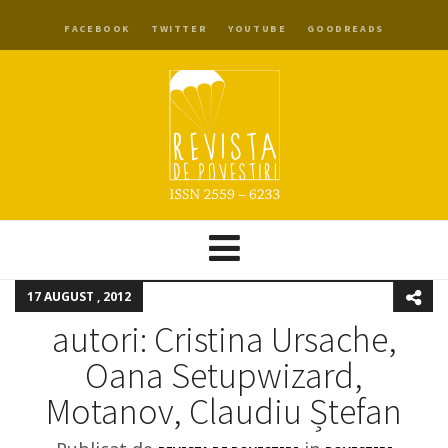
FACEBOOK
TWITTER
YOUTUBE
GOODREADS
17 AUGUST , 2012
autori: Cristina Ursache,
Oana Setupwizard,
Motanov, Claudiu Ștefan