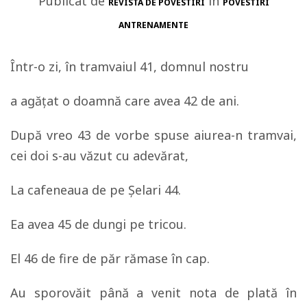
Publicat de
in
REVISTA DE POVESTIRI
POVESTIRI
ANTRENAMENTE
Într-o zi, în tramvaiul 41, domnul nostru
a agăţat o doamnă care avea 42 de ani.
După vreo 43 de vorbe spuse aiurea-n tramvai,
cei doi s-au văzut cu adevărat,
La cafeneaua de pe Şelari 44.
Ea avea 45 de dungi pe tricou.
El 46 de fire de păr rămase în cap.
Au sporovăit până a venit nota de plată în