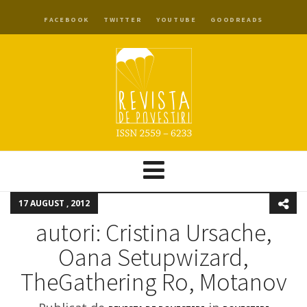
FACEBOOK
TWITTER
YOUTUBE
GOODREADS
17 AUGUST , 2012
autori: Cristina Ursache,
Oana Setupwizard,
TheGathering Ro, Motanov