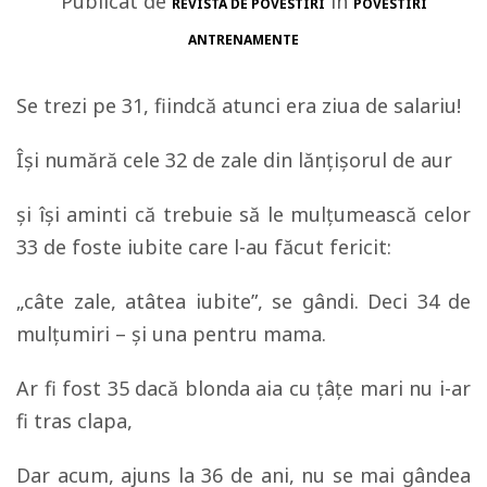
Publicat de
in
REVISTA DE POVESTIRI
POVESTIRI
ANTRENAMENTE
Se trezi pe 31, fiindcă atunci era ziua de salariu!
Își numără cele 32 de zale din lănţişorul de aur
şi îşi aminti că trebuie să le mulţumească celor
33 de foste iubite care l-au făcut fericit:
„câte zale, atâtea iubite”, se gândi. Deci 34 de
mulţumiri – şi una pentru mama.
Ar fi fost 35 dacă blonda aia cu ţâţe mari nu i-ar
fi tras clapa,
Dar acum, ajuns la 36 de ani, nu se mai gândea