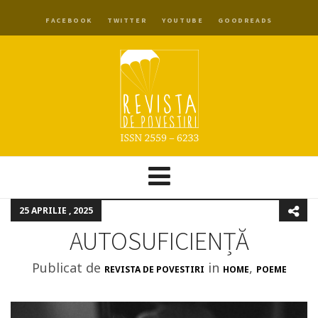
FACEBOOK
TWITTER
YOUTUBE
GOODREADS
25 APRILIE , 2025
AUTOSUFICIENȚĂ
Publicat de
in
,
REVISTA DE POVESTIRI
HOME
POEME