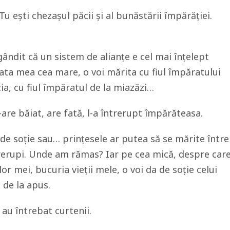
Tu ești chezașul păcii și al bunăstării împărăției.
ândit că un sistem de alianțe e cel mai înțelept
fata mea cea mare, o voi mărita cu fiul împăratului
ia, cu fiul împăratul de la miazăzi…
are băiat, are fată, l-a întrerupt împărăteasa.
i de soție sau… prințesele ar putea să se mărite între
trerupi. Unde am rămas? Iar pe cea mică, despre car
ilor mei, bucuria vieții mele, o voi da de soție celui
 de la apus.
au întrebat curtenii.