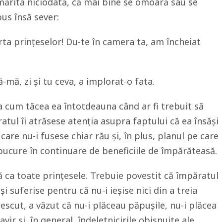
mărită niciodată, că mai bine se omoară sau se
pus însă sever:
rta prințeselor! Du-te în camera ta, am încheiat
ă, zi și tu ceva, a implorat-o fata.
 cum tăcea ea întotdeauna când ar fi trebuit să
tul îi atrăsese atenția asupra faptului că ea însăși
care nu-i fusese chiar rău și, în plus, planul pe care
e bucure în continuare de beneficiile de împărăteasă.
 ca toate prințesele. Trebuie povestit că împăratul
și suferise pentru că nu-i ieșise nici din a treia
escut, a văzut că nu-i plăceau păpușile, nu-i plăcea
avir și, în general, îndeletnicirile obișnuite ale