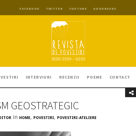
FACEBOOK
TWITTER
YOUTUBE
GOODREADS
VESTIRI
INTERVIURI
RECENZII
POEME
CONTACT
SM GEOSTRATEGIC
in
,
,
DITOR
HOME
POVESTIRI
POVESTIRI-ATELIERE