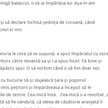
vingă balaurul, o să ia împărăția lui. Așa m-am
e și să declare închisă ședința de coroană, când
onul ei mic:
toria le cere să se supună, a spus împăratul cu voc
întors către nevastă-sa și i-a spus încet: Fă bine și
prăpăstii spui. O să vorbim când o să fim doar noi.
cu bucurie să-și slujească țara și poporul
imis pețitorii și împărăteasa a început să le
ile de zestre. Cea mică însă… Cea mică s-a revoltat, 
tă să fie vândută, că ideea de căsătorie aranjată îi