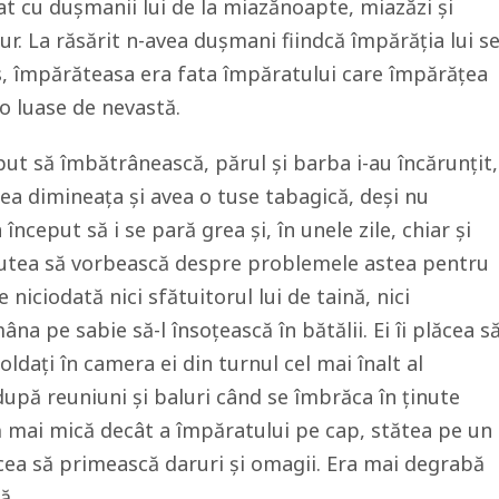
tat cu dușmanii lui de la miazănoapte, miazăzi și
ur. La răsărit n-avea dușmani fiindcă împărăția lui s
us, împărăteasa era fata împăratului care împărățea
o luase de nevastă.
ut să îmbătrânească, părul și barba i-au încărunțit,
zea dimineața și avea o tuse tabagică, deși nu
început să i se pară grea și, în unele zile, chiar și
putea să vorbească despre problemele astea pentru
e niciodată nici sfătuitorul lui de taină, nici
na pe sabie să-l însoțească în bătălii. Ei îi plăcea s
dați în camera ei din turnul cel mai înalt al
după reuniuni și baluri când se îmbrăca în ținute
 mai mică decât a împăratului pe cap, stătea pe un
lăcea să primească daruri și omagii. Era mai degrabă
ă.