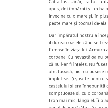
Cât a fost tânăr, s-a tot lup
apus, doi împărați și un bala
învecina cu o mare și, în pl
peste mare și tocmai de-aia 
Dar împăratul nostru a încep
îl dureau oasele când se tre
fumase în viața lui. Armura a 
coroana. Cu nevastă-sa nu 
că nu l-ar fi înțeles. Nu fuses
afectuoasă, nici nu pusese mâ
împletească șosete pentru sol
castelului și era înnebunită 
somptuoase și, cu o coroană
tron mai mic, lângă el. Îi p
genul de împărăteasă casnic