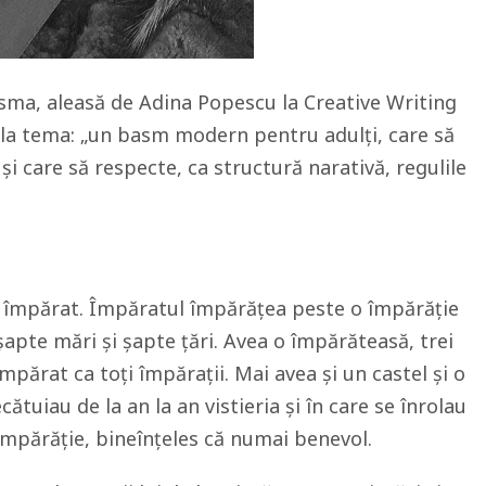
sma, aleasă de Adina Popescu la Creative Writing
 la tema: „un basm modern pentru adulți, care să
i care să respecte, ca structură narativă, regulile
n împărat. Împăratul împărățea peste o împărăție
șapte mări și șapte țări. Avea o împărăteasă, trei
împărat ca toți împărații. Mai avea și un castel și o
ecătuiau de la an la an vistieria și în care se înrolau
împărăție, bineînțeles că numai benevol.