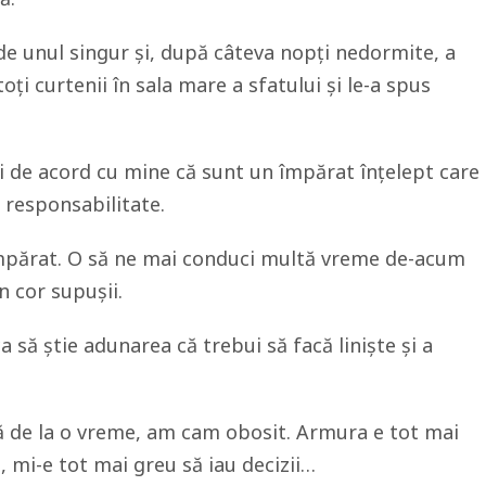
de unul singur și, după câteva nopți nedormite, a
oți curtenii în sala mare a sfatului și le-a spus
i de acord cu mine că sunt un împărat înțelept care
 responsabilitate.
împărat. O să ne mai conduci multă vreme de-acum
n cor supușii.
 să știe adunarea că trebui să facă liniște și a
ă de la o vreme, am cam obosit. Armura e tot mai
, mi-e tot mai greu să iau decizii…