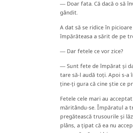
― Doar fata. Că dacă o să în
gândit.
A dat să se ridice în picioar
împărăteasa a sărit de pe tr
― Dar fetele ce vor zice?
― Sunt fete de împărat și da
tare să-l audă toți. Apoi s-a 
ține-ți gura că cine știe ce 
Fetele cele mari au acceptat 
măritându-se. Împăratul a tr
pregătească trusourile și lăz
plâns, a țipat că ea nu accep