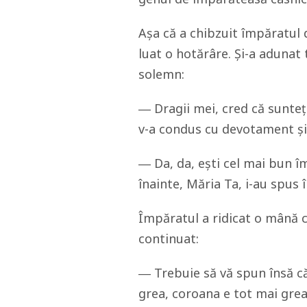
Așa că a chibzuit împăratul 
luat o hotărâre. Și-a adunat t
solemn:
― Dragii mei, cred că sunteț
v-a condus cu devotament și
― Da, da, ești cel mai bun 
înainte, Măria Ta, i-au spus î
Împăratul a ridicat o mână ca
continuat:
― Trebuie să vă spun însă c
grea, coroana e tot mai grea