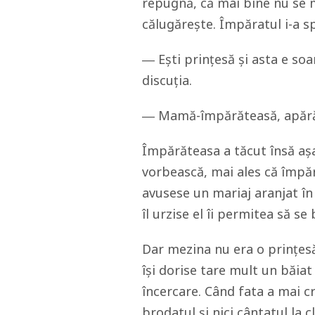
repugnă, că mai bine nu se 
călugărește. Împăratul i-a s
― Ești prințesă și asta e soa
discuția.
― Mamă-împărăteasă, apără-m
Împărăteasa a tăcut însă așa
vorbească, mai ales că împăra
avusese un mariaj aranjat în 
îl urzise el îi permitea să s
Dar mezina nu era o prințesă
își dorise tare mult un băiat 
încercare. Când fata a mai cr
brodatul și nici cântatul la cl