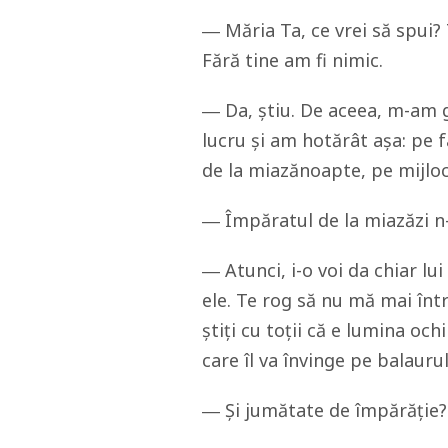
― Măria Ta, ce vrei să spui? 
Fără tine am fi nimic.
― Da, știu. De aceea, m-am g
lucru și am hotărât așa: pe 
de la miazănoapte, pe mijloc
― Împăratul de la miazăzi n-
― Atunci, i-o voi da chiar lu
ele. Te rog să nu mă mai în
știți cu toții că e lumina och
care îl va învinge pe balaurul
― Și jumătate de împărăție? 