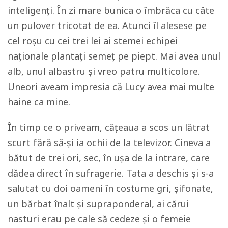
inteligenți. În zi mare bunica o îmbrăca cu câte
un pulover tricotat de ea. Atunci îl alesese pe
cel roșu cu cei trei lei ai stemei echipei
naționale plantați semeț pe piept. Mai avea unul
alb, unul albastru și vreo patru multicolore.
Uneori aveam impresia că Lucy avea mai multe
haine ca mine.
În timp ce o priveam, cățeaua a scos un lătrat
scurt fără să-și ia ochii de la televizor. Cineva a
bătut de trei ori, sec, în ușa de la intrare, care
dădea direct în sufragerie. Tata a deschis și s-a
salutat cu doi oameni în costume gri, șifonate,
un bărbat înalt și supraponderal, ai cărui
nasturi erau pe cale să cedeze și o femeie