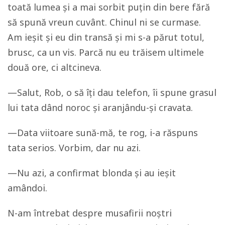
toată lumea și a mai sorbit puțin din bere fără
să spună vreun cuvânt. Chinul ni se curmase.
Am ieșit și eu din transă și mi s-a părut totul,
brusc, ca un vis. Parcă nu eu trăisem ultimele
două ore, ci altcineva.
—Salut, Rob, o să îți dau telefon, îi spune grasul
lui tata dând noroc și aranjându-și cravata.
—Data viitoare sună-mă, te rog, i-a răspuns
tata serios. Vorbim, dar nu azi.
—Nu azi, a confirmat blonda și au ieșit
amândoi.
N-am întrebat despre musafirii noștri