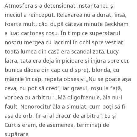
Atmosfera s-a detensionat instantaneu și
meciul a reînceput. Relaxarea nu a durat, însă,
foarte mult, căci după câteva minute Beckham
a luat cartonaș roșu. În timp ce superstarul
nostru mergea cu lacrimi în ochi spre vestiar,
toată lumea din casă era scandalizată. Lucy
lătra, tata era deja în picioare și înjura spre cer,
bunica dădea din cap cu dispreț, blonda, cu
mâinile în cap, repeta obsesiv: „Nu se poate așa
ceva, nu pot să cred”, iar grasul, roșu la față,
vorbea cu arbitrul: „Mă oligofrenule, ăla nu-i
fault. Nenorocitu’ ăla a simulat, cum poți să fii
așa de orb, fir-ai al dracu’ de arbitru”. Eu și
Curtis eram, de asemenea, terminați de
supărare.