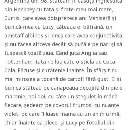
Argentina din ‘98. Stăteam în căsuța înghesuită
din Hackney cu tata și frate-meu mai mare,
Curtis, care avea doisprezece ani. Veniseră și
bunică-mea cu Lucy, cățeaua ei bătrână, un
amstaff albinos și leneș care avea conjunctivită
și nu făcea altceva decât să pufăie pe nări și să
tușească toată ziua. Când juca Anglia sau
Tottenham, tata ne lua câte o sticlă de Coca-
Cola. Făcuse și curățenie înainte. În sfârșit nu
mai mirosea a tocană de cartofi fără gust. El și
bunica stăteau pe canapeaua decojită din piele
maronie, noi doi, cu câte un steguleț în mână
fiecare, ședeam pe covorul frumos, cu nuanțe
violet, pe care îl luase mama cu un an în urmă,
chiar înainte să plece, și Lucy pe fotoliul din