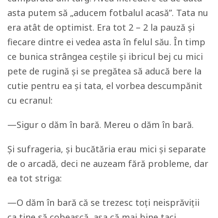
asta putem să „aducem fotbalul acasă”. Tata nu
era atât de optimist. Era tot 2 – 2 la pauză și
fiecare dintre ei vedea asta în felul său. În timp
ce bunica strângea ceștile și ibricul bej cu mici
pete de rugină și se pregătea să aducă bere la
cutie pentru ea și tata, el vorbea descumpănit
cu ecranul:
—Sigur o dăm în bară. Mereu o dăm în bară.
Și sufrageria, și bucătăria erau mici și separate
de o arcadă, deci ne auzeam fără probleme, dar
ea tot striga:
—O dăm în bară că se trezesc toți neisprăviții
ca tine să cobească, așa că mai bine taci.