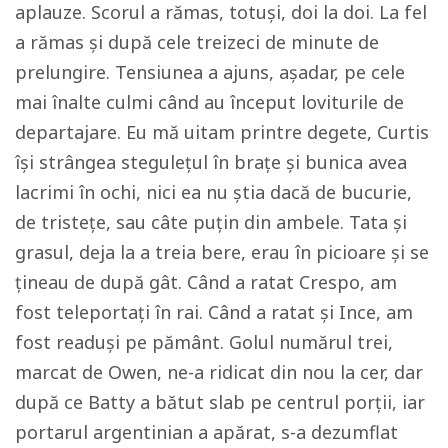
aplauze. Scorul a rămas, totuși, doi la doi. La fel
a rămas și după cele treizeci de minute de
prelungire. Tensiunea a ajuns, așadar, pe cele
mai înalte culmi când au început loviturile de
departajare. Eu mă uitam printre degete, Curtis
își strângea stegulețul în brațe și bunica avea
lacrimi în ochi, nici ea nu știa dacă de bucurie,
de tristețe, sau câte puțin din ambele. Tata și
grasul, deja la a treia bere, erau în picioare și se
țineau de după gât. Când a ratat Crespo, am
fost teleportați în rai. Când a ratat și Ince, am
fost readuși pe pământ. Golul numărul trei,
marcat de Owen, ne-a ridicat din nou la cer, dar
după ce Batty a bătut slab pe centrul porții, iar
portarul argentinian a apărat, s-a dezumflat