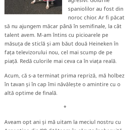
agresivi. Golurile
spaniolilor au fost din
noroc chior. Ar fi păcat
să nu ajungem măcar până în semifinale, la cât
talent avem. M-am întins cu picioarele pe
măsuța de sticlă și am băut două Heineken în
fața televizorului nou, cel mai scump de pe
piață. Redă culorile mai ceva ca în viața reală.
Acum, că s-a terminat prima repriză, mă holbez
în tavan și în cap îmi năvălește o amintire cu o
altă optime de finală.
*
Aveam opt ani și mă uitam la meciul nostru cu