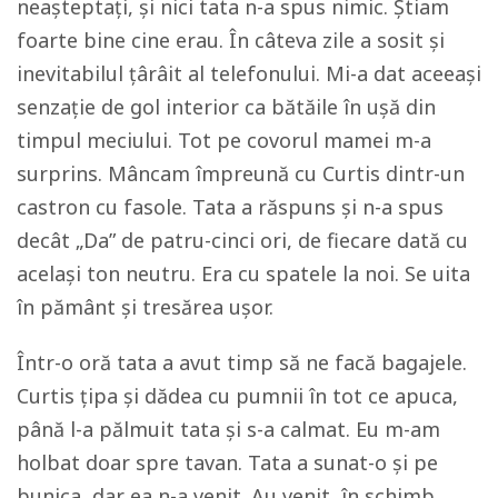
neașteptați, și nici tata n-a spus nimic. Știam
foarte bine cine erau. În câteva zile a sosit și
inevitabilul țârâit al telefonului. Mi-a dat aceeași
senzație de gol interior ca bătăile în ușă din
timpul meciului. Tot pe covorul mamei m-a
surprins. Mâncam împreună cu Curtis dintr-un
castron cu fasole. Tata a răspuns și n-a spus
decât „Da” de patru-cinci ori, de fiecare dată cu
același ton neutru. Era cu spatele la noi. Se uita
în pământ și tresărea ușor.
Într-o oră tata a avut timp să ne facă bagajele.
Curtis țipa și dădea cu pumnii în tot ce apuca,
până l-a pălmuit tata și s-a calmat. Eu m-am
holbat doar spre tavan. Tata a sunat-o și pe
bunica, dar ea n-a venit. Au venit, în schimb,