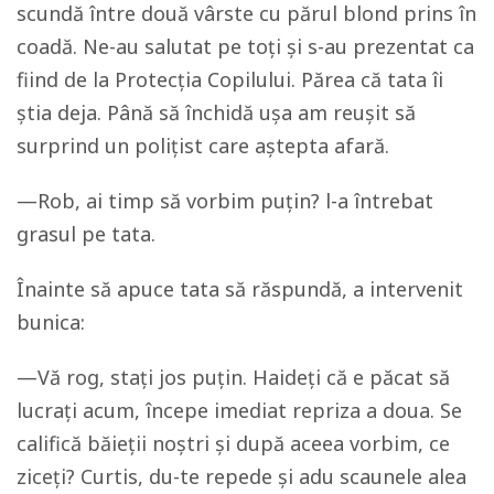
scundă între două vârste cu părul blond prins în
coadă. Ne-au salutat pe toți și s-au prezentat ca
fiind de la Protecția Copilului. Părea că tata îi
știa deja. Până să închidă ușa am reușit să
surprind un polițist care aștepta afară.
—Rob, ai timp să vorbim puțin? l-a întrebat
grasul pe tata.
Înainte să apuce tata să răspundă, a intervenit
bunica:
—Vă rog, stați jos puțin. Haideți că e păcat să
lucrați acum, începe imediat repriza a doua. Se
califică băieții noștri și după aceea vorbim, ce
ziceți? Curtis, du-te repede și adu scaunele alea