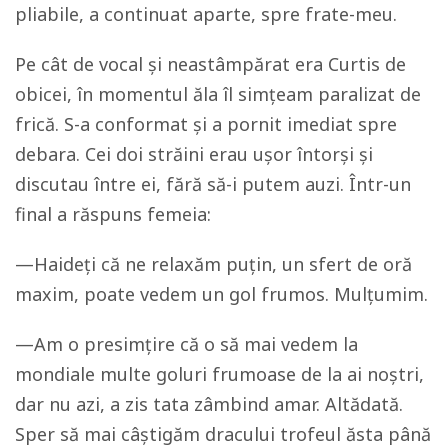
pliabile, a continuat aparte, spre frate-meu.
Pe cât de vocal și neastâmpărat era Curtis de
obicei, în momentul ăla îl simțeam paralizat de
frică. S-a conformat și a pornit imediat spre
debara. Cei doi străini erau ușor întorși și
discutau între ei, fără să-i putem auzi. Într-un
final a răspuns femeia:
—Haideți că ne relaxăm puțin, un sfert de oră
maxim, poate vedem un gol frumos. Mulțumim.
—Am o presimțire că o să mai vedem la
mondiale multe goluri frumoase de la ai noștri,
dar nu azi, a zis tata zâmbind amar. Altădată.
Sper să mai câștigăm dracului trofeul ăsta până