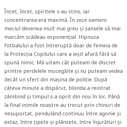
Încet, încet, spiritele s-au stins, iar
concentrarea era maximă. În zece oameni
meciul devenea mult mai greu și șansele să mai
marcăm scădeau exponențial. Hipnoza
fotbalului a fost întreruptă doar de femeia de
la Protecția Copilului care a ieșit afară fără să
spună nimic. Mă uitam cât puteam de discret
printre perdelele mucegăite și nu puteam vedea
decât un sfert din mașina de poliție. După
câteva minute a dispărut, blonda a reintrat
zâmbind și timpul s-a oprit din nou în loc. Până
la final inimile noastre au trecut prin chinuri de
nesuportat, pendulând continuu între agonie și
extaz, între țipete și plânsete, între înjurături și