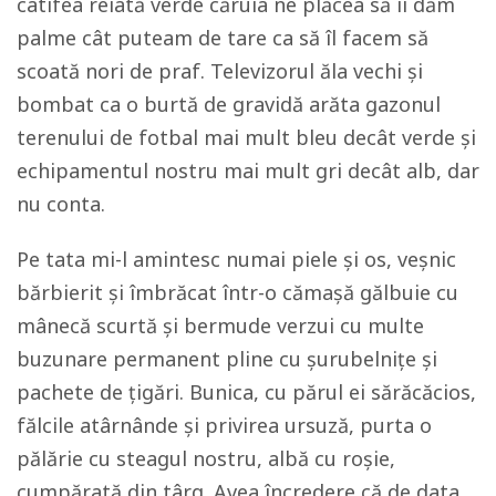
catifea reiată verde căruia ne plăcea să îi dăm
palme cât puteam de tare ca să îl facem să
scoată nori de praf. Televizorul ăla vechi și
bombat ca o burtă de gravidă arăta gazonul
terenului de fotbal mai mult bleu decât verde și
echipamentul nostru mai mult gri decât alb, dar
nu conta.
Pe tata mi-l amintesc numai piele și os, veșnic
bărbierit și îmbrăcat într-o cămașă gălbuie cu
mânecă scurtă și bermude verzui cu multe
buzunare permanent pline cu șurubelnițe și
pachete de țigări. Bunica, cu părul ei sărăcăcios,
fălcile atârnânde și privirea ursuză, purta o
pălărie cu steagul nostru, albă cu roșie,
cumpărată din târg. Avea încredere că de data