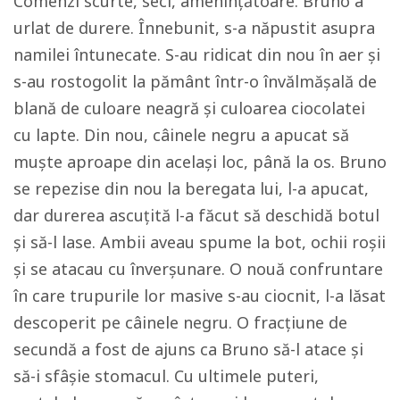
Comenzi scurte, seci, amenințătoare. Bruno a
urlat de durere. Înnebunit, s-a năpustit asupra
namilei întunecate. S-au ridicat din nou în aer și
s-au rostogolit la pământ într-o învălmășală de
blană de culoare neagră și culoarea ciocolatei
cu lapte. Din nou, câinele negru a apucat să
muște aproape din același loc, până la os. Bruno
se repezise din nou la beregata lui, l-a apucat,
dar durerea ascuțită l-a făcut să deschidă botul
și să-l lase. Ambii aveau spume la bot, ochii roșii
și se atacau cu înverșunare. O nouă confruntare
în care trupurile lor masive s-au ciocnit, l-a lăsat
descoperit pe câinele negru. O fracțiune de
secundă a fost de ajuns ca Bruno să-l atace și
să-i sfâșie stomacul. Cu ultimele puteri,