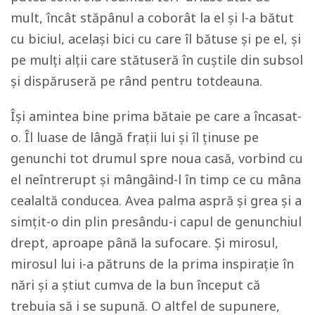
mult, încât stăpânul a coborât la el și l-a bătut
cu biciul, același bici cu care îl bătuse și pe el, și
pe mulți alții care stătuseră în cuștile din subsol
și dispăruseră pe rând pentru totdeauna.
Își amintea bine prima bătaie pe care a încasat-
o. Îl luase de lângă frații lui și îl ținuse pe
genunchi tot drumul spre noua casă, vorbind cu
el neîntrerupt și mângâind-l în timp ce cu mâna
cealaltă conducea. Avea palma aspră și grea și a
simțit-o din plin presându-i capul de genunchiul
drept, aproape până la sufocare. Și mirosul,
mirosul lui i-a pătruns de la prima inspirație în
nări și a știut cumva de la bun început că
trebuia să i se supună. O altfel de supunere,