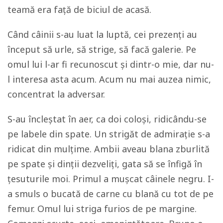
teamă era față de biciul de acasă.
Când câinii s-au luat la luptă, cei prezenți au
început să urle, să strige, să facă galerie. Pe
omul lui l-ar fi recunoscut și dintr-o mie, dar nu-
l interesa asta acum. Acum nu mai auzea nimic,
concentrat la adversar.
S-au încleștat în aer, ca doi coloși, ridicându-se
pe labele din spate. Un strigăt de admirație s-a
ridicat din mulțime. Ambii aveau blana zburlită
pe spate și dinții dezveliți, gata să se înfigă în
țesuturile moi. Primul a mușcat câinele negru. I-
a smuls o bucată de carne cu blană cu tot de pe
femur. Omul lui striga furios de pe margine.