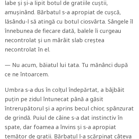
labe și și-a lipit botul de gratiile cuștii,
amușinând. Bărbatul s-a apropiat de cușcă,
lăsându-l să atingă cu botul ciosvârta. Sângele îl
înnebunea de fiecare dată, balele îi curgeau
necontrolat și un mârâit slab creștea
necontrolat în el.
— Nu acum, băiatul lui tata. Tu mănânci după
ce ne întoarcem.
Umbra s-a dus în colțul îndepărtat, a bâjbâit
puțin pe zidul întunecat până a găsit
întrerupătorul și a aprins becul chior, spânzurat
de grindă. Puiul de câine s-a dat instinctiv în
spate, dar foamea a învins și s-a apropiat
temător de gratii. Bărbatul l-a scărpinat câteva