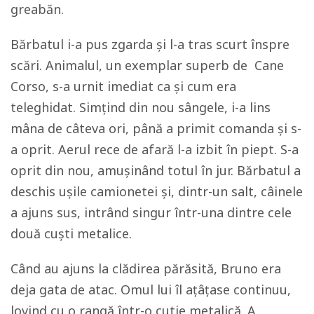
greabăn.
Bărbatul i-a pus zgarda și l-a tras scurt înspre
scări. Animalul, un exemplar superb de Cane
Corso, s-a urnit imediat ca și cum era
teleghidat. Simțind din nou sângele, i-a lins
mâna de câteva ori, până a primit comanda și s-
a oprit. Aerul rece de afară l-a izbit în piept. S-a
oprit din nou, amușinând totul în jur. Bărbatul a
deschis ușile camionetei și, dintr-un salt, câinele
a ajuns sus, intrând singur într-una dintre cele
două cuști metalice.
Când au ajuns la clădirea părăsită, Bruno era
deja gata de atac. Omul lui îl ațâțase continuu,
lovind cu o rangă într-o cutie metalică. A