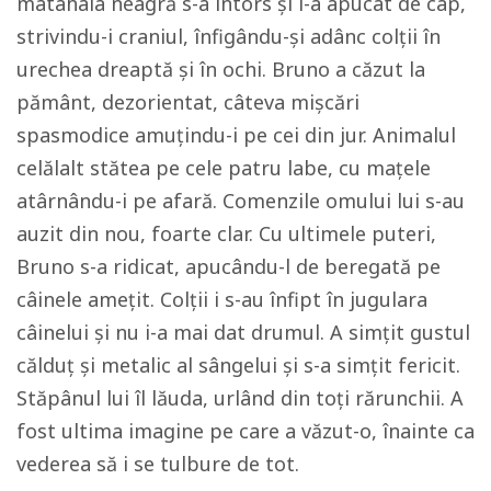
matahala neagră s-a întors și l-a apucat de cap,
strivindu-i craniul, înfigându-și adânc colții în
urechea dreaptă și în ochi. Bruno a căzut la
pământ, dezorientat, câteva mișcări
spasmodice amuțindu-i pe cei din jur. Animalul
celălalt stătea pe cele patru labe, cu mațele
atârnându-i pe afară. Comenzile omului lui s-au
auzit din nou, foarte clar. Cu ultimele puteri,
Bruno s-a ridicat, apucându-l de beregată pe
câinele amețit. Colții i s-au înfipt în jugulara
câinelui și nu i-a mai dat drumul. A simțit gustul
călduț și metalic al sângelui și s-a simțit fericit.
Stăpânul lui îl lăuda, urlând din toți rărunchii. A
fost ultima imagine pe care a văzut-o, înainte ca
vederea să i se tulbure de tot.