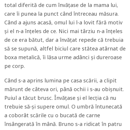
total diferită de cum învățase de la mama lui,
care îi punea la punct când întreceau măsura.
Când a ajuns acasă, omul lui l-a lovit fără motiv
și el n-a înțeles de ce. Nici mai târziu n-a înțeles
de ce era bătut, dar a învățat repede că trebuia
să se supună, altfel biciul care stătea atârnat de
boxa metalică, îi lăsa urme adânci și dureroase
pe corp.
Când s-a aprins lumina pe casa scării, a clipit
mărunt de câteva ori, până ochii i s-au obișnuit.
Puiul a tăcut brusc. Învățase și el lecția că nu
trebuie să-și supere omul. O umbră întunecată
a coborât scările cu o bucată de carne
însângerată în mână. Bruno s-a ridicat în patru