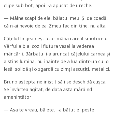
clipe sub bot, apoi l-a apucat de ureche.
— Mâine scapi de ele, băiatul meu. Și de coadă,
că n-ai nevoie de ea. Zmeu fac din tine, nu alta.
Cățelul lingea neștiutor mâna care îl smotocea.
Vârful alb al cozii flutura vesel la vederea
mâncării. Bărbatul i-a aruncat cățelului carnea și
a stins lumina, nu înainte de a lua dintr-un cui o
lesă solidă și o zgardă cu zimți ascuțiți, metalici.
Bruno aștepta neliniștit să i se deschidă cușca.
Se învârtea agitat, de data asta mârâind
amenințător.
— Așa te vreau, băiete, l-a bătut el peste