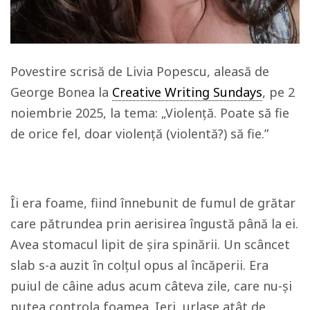
Povestire scrisă de Livia Popescu, aleasă de
George Bonea la
Creative Writing Sundays
, pe 2
noiembrie 2025, la tema: „Violență. Poate să fie
de orice fel, doar violență (violentă?) să fie.”
Îi era foame, fiind înnebunit de fumul de grătar
care pătrundea prin aerisirea îngustă până la ei.
Avea stomacul lipit de șira spinării. Un scâncet
slab s-a auzit în colțul opus al încăperii. Era
puiul de câine adus acum câteva zile, care nu-și
putea controla foamea. Ieri urlase atât de