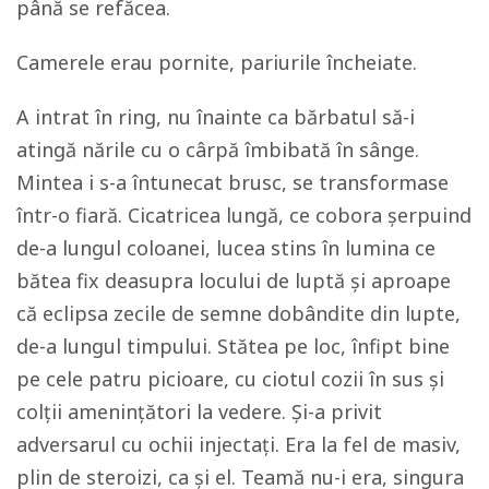
până se refăcea.
Camerele erau pornite, pariurile încheiate.
A intrat în ring, nu înainte ca bărbatul să-i
atingă nările cu o cârpă îmbibată în sânge.
Mintea i s-a întunecat brusc, se transformase
într-o fiară. Cicatricea lungă, ce cobora șerpuind
de-a lungul coloanei, lucea stins în lumina ce
bătea fix deasupra locului de luptă și aproape
că eclipsa zecile de semne dobândite din lupte,
de-a lungul timpului. Stătea pe loc, înfipt bine
pe cele patru picioare, cu ciotul cozii în sus și
colții amenințători la vedere. Și-a privit
adversarul cu ochii injectați. Era la fel de masiv,
plin de steroizi, ca și el. Teamă nu-i era, singura