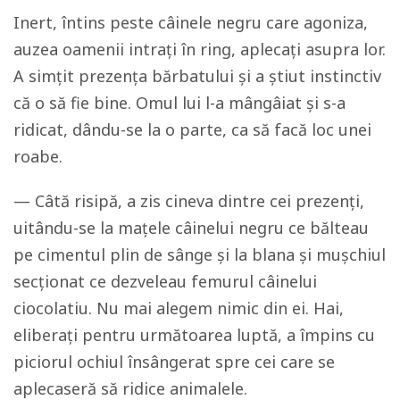
Inert, întins peste câinele negru care agoniza,
auzea oamenii intrați în ring, aplecați asupra lor.
A simțit prezența bărbatului și a știut instinctiv
că o să fie bine. Omul lui l-a mângâiat și s-a
ridicat, dându-se la o parte, ca să facă loc unei
roabe.
— Câtă risipă, a zis cineva dintre cei prezenți,
uitându-se la mațele câinelui negru ce bălteau
pe cimentul plin de sânge și la blana și mușchiul
secționat ce dezveleau femurul câinelui
ciocolatiu. Nu mai alegem nimic din ei. Hai,
eliberați pentru următoarea luptă, a împins cu
piciorul ochiul însângerat spre cei care se
aplecaseră să ridice animalele.