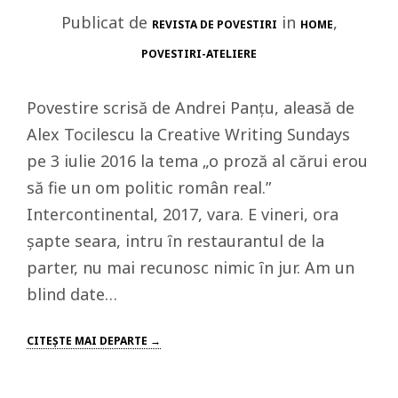
Publicat de
in
,
REVISTA DE POVESTIRI
HOME
POVESTIRI-ATELIERE
Povestire scrisă de Andrei Panțu, aleasă de
Alex Tocilescu la Creative Writing Sundays
pe 3 iulie 2016 la tema „o proză al cărui erou
să fie un om politic român real.”
Intercontinental, 2017, vara. E vineri, ora
șapte seara, intru ȋn restaurantul de la
parter, nu mai recunosc nimic ȋn jur. Am un
blind date…
CITEŞTE MAI DEPARTE →