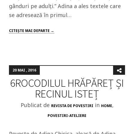
gânduri pe adulți.” Adina a ales textele care
se adresează în primul…
CITEŞTE MAI DEPARTE →
20 MAI , 2016
6ROCODILUL HRĂPĂREȚ ȘI
RECINUL ISTEȚ
Publicat de
in
,
REVISTA DE POVESTIRI
HOME
POVESTIRI-ATELIERE
Poveste de Adina Chirica, aleasă de Adina