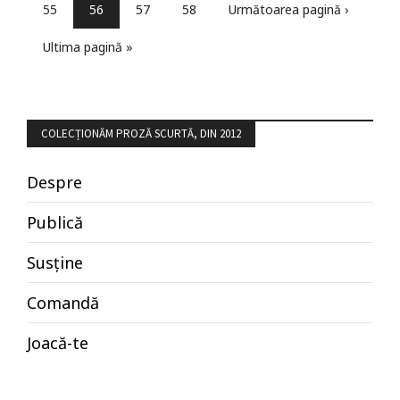
55
56
57
58
Următoarea pagină ›
Ultima pagină »
COLECȚIONĂM PROZĂ SCURTĂ, DIN 2012
Despre
Publică
Susține
Comandă
Joacă-te