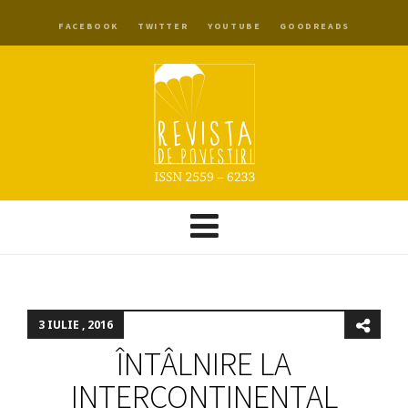
FACEBOOK
TWITTER
YOUTUBE
GOODREADS
3 IULIE , 2016
ÎNTÂLNIRE LA
INTERCONTINENTAL