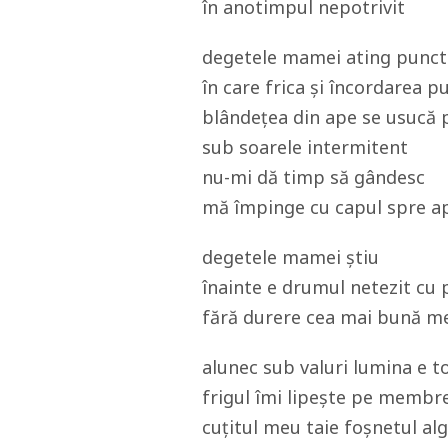
în anotimpul nepotrivit
degetele mamei ating punct
în care frica și încordarea p
blândețea din ape se usucă 
sub soarele intermitent
nu-mi dă timp să gândesc
mă împinge cu capul spre a
degetele mamei știu
înainte e drumul netezit cu
fără durere cea mai bună me
alunec sub valuri lumina e t
frigul îmi lipește pe membre
cuțitul meu taie foșnetul al