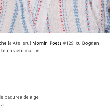
ache
la Atelierul
Mornin’ Poets
#129, cu
Bogdan
a tema vieții marine.
de pădurea de alge
tă