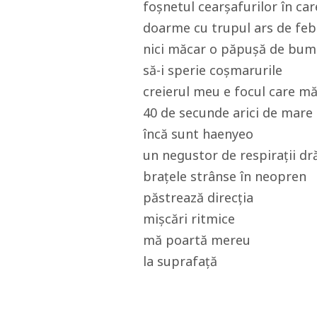
foșnetul cearșafurilor în car
doarme cu trupul ars de feb
nici măcar o păpușă de bu
să-i sperie coșmarurile
creierul meu e focul care m
40 de secunde arici de mare
încă sunt haenyeo
un negustor de respirații d
brațele strânse în neopren
păstrează direcția
mișcări ritmice
mă poartă mereu
la suprafață