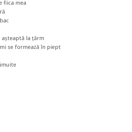
e fiica mea
ră
mbac
ă așteaptă la țărm
 mi se formează în piept
rămuite