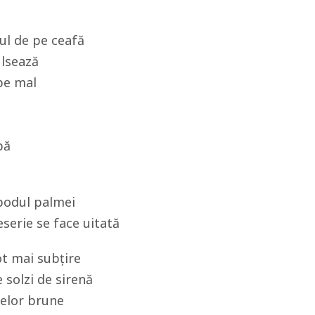
ul de pe ceafă
ulsează
pe mal
pă
 podul palmei
serie se face uitată
ot mai subțire
 solzi de sirenă
gelor brune