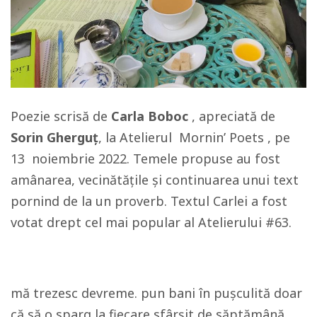
Poezie scrisă de
Carla Boboc
, apreciată de
Sorin Gherguț
, la Atelierul Mornin’ Poets , pe
13 noiembrie 2022. Temele propuse au fost
amânarea, vecinătățile și continuarea unui text
pornind de la un proverb. Textul Carlei a fost
votat drept cel mai popular al Atelierului #63.
mă trezesc devreme. pun bani în pușculită doar
că să o sparg la fiecare sfârșit de săptămână,