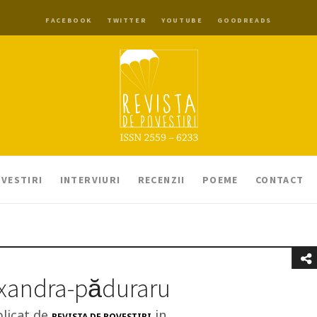
FACEBOOK
TWITTER
YOUTUBE
GOODREADS
VESTIRI
INTERVIURI
RECENZII
POEME
CONTACT
xandra-păduraru
licat de
in
REVISTA DE POVESTIRI