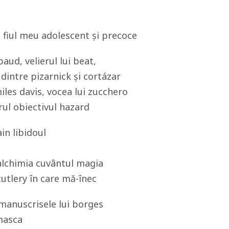
, fiul meu adolescent și precoce
aud, velierul lui beat,
 dintre pizarnick și cortázar
les davis, vocea lui zucchero
ul obiectivul hazard
in libidoul
alchimia cuvântul magia
cutlery în care mă-înec
manuscrisele lui borges
 masca