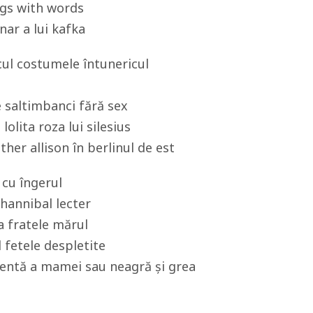
ngs with words
ar a lui kafka
cul costumele întunericul
e saltimbanci fără sex
olita roza lui silesius
ther allison în berlinul de est
 cu îngerul
 hannibal lecter
ia fratele mărul
 fetele despletite
entă a mamei sau neagră și grea