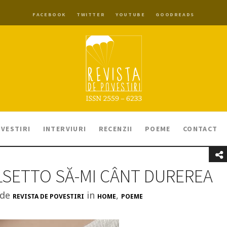
FACEBOOK
TWITTER
YOUTUBE
GOODREADS
VESTIRI
INTERVIURI
RECENZII
POEME
CONTACT
ALSETTO SĂ-MI CÂNT DUREREA
 de
in
,
REVISTA DE POVESTIRI
HOME
POEME