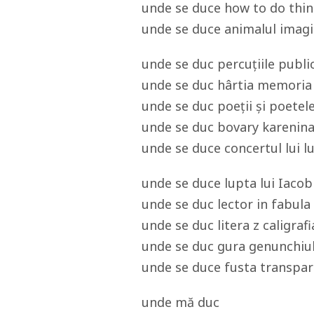
unde se duce how to do thi
unde se duce animalul imagin
unde se duc percuțiile publi
unde se duc hârtia memoria
unde se duc poeții și poetel
unde se duc bovary karenina l
unde se duce concertul lui lu
unde se duce lupta lui Iacob
unde se duc lector in fabula
unde se duc litera z caligraf
unde se duc gura genunchiul
unde se duce fusta transpar
unde mă duc