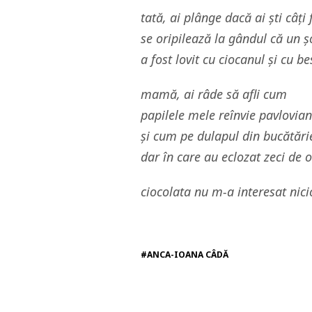
tată, ai plânge dacă ai ști câți
se oripilează la gândul că un 
a fost lovit cu ciocanul și cu b
mamă, ai râde să afli cum
papilele mele reînvie pavlovian
și cum pe dulapul din bucătărie
dar în care au eclozat zeci de 
ciocolata nu m-a interesat nic
#ANCA-IOANA CÂDĂ