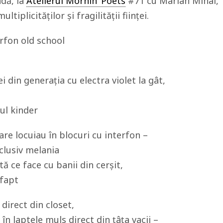
dă, la
Atelierul Mornin’ Poets
#71 cu Marian Mihai,
tiplicităților și fragilității ființei.
erfon old school
 din generația cu electra violet la gât,
ul kinder
care locuiau în blocuri cu interfon –
nclusiv melania
tă ce face cu banii din cerșit,
 fapt
 direct din closet,
în laptele muls direct din țâța vacii –