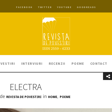
FACEBOOK
TWITTER
YOUTUBE
GOODREADS
VESTIRI
INTERVIURI
RECENZII
POEME
CONTACT
ELECTRA
 de
in
,
REVISTA DE POVESTIRI
HOME
POEME