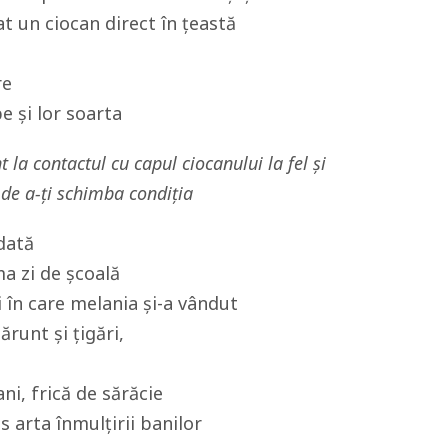
t un ciocan direct în țeastă
re
e și lor soarta
 la contactul cu capul ciocanului la fel și
 de a-ți schimba condiția
dată
ma zi de școală
i în care melania și-a vândut
runt și țigări,
ani, frică de sărăcie
s arta înmulțirii banilor