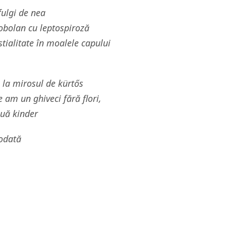
 fulgi de nea
șobolan cu leptospiroză
estialitate în moalele capului
 la mirosul de kürtős
 am un ghiveci fără flori,
ouă kinder
iodată