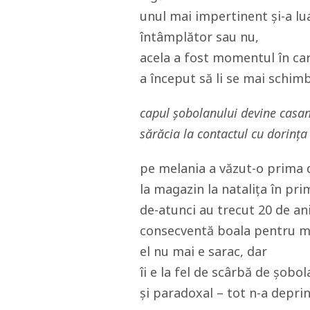
unul mai impertinent și-a lua
întâmplător sau nu,
acela a fost momentul în ca
a început să li se mai schimb
capul șobolanului devine casant
sărăcia la contactul cu dorința
pe melania a văzut-o prima 
la magazin la natalița în pri
de-atunci au trecut 20 de an
consecventă boala pentru mă
el nu mai e sarac, dar
îi e la fel de scârbă de șobol
și paradoxal – tot n-a deprin