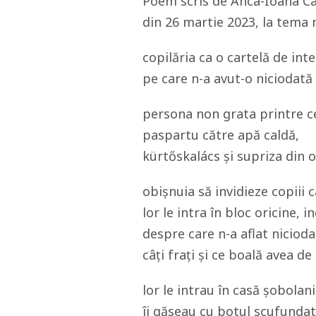
Poem scris de Anca-Ioana Câ
din 26 martie 2023, la tema mul
copilăria ca o cartelă de int
pe care n-a avut-o niciodată
persona non grata printre cei
paspartu către apă caldă,
kürtőskalács și supriza din o
obișnuia să invidieze copiii 
lor le intra în bloc oricine, i
despre care n-a aflat nicioda
câți frați și ce boală avea de
lor le intrau în casă șobolani
îi găseau cu botul scufundat 