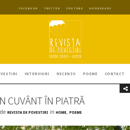
FACEBOOK
TWITTER
YOUTUBE
GOODREADS
VESTIRI
INTERVIURI
RECENZII
POEME
CONTACT
N CUVÂNT ÎN PIATRĂ
 de
in
,
REVISTA DE POVESTIRI
HOME
POEME