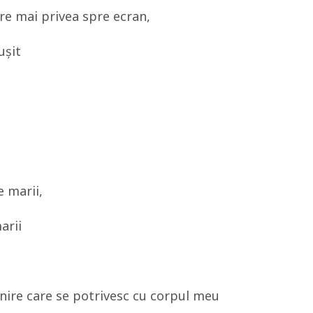
care mai privea spre ecran,
ușit
e marii,
arii
nire care se potrivesc cu corpul meu