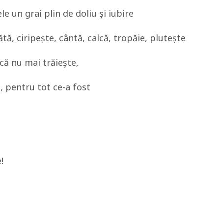
e un grai plin de doliu și iubire
ă, ciripește, cântă, calcă, tropăie, plutește
că nu mai trăiește,
, pentru tot ce-a fost
!