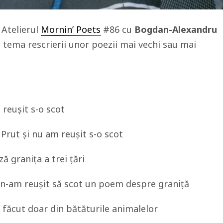
a Atelierul
Mornin’ Poets
#86 cu
Bogdan-Alexandru
a tema rescrierii unor poezii mai vechi sau mai
 reușit s-o scot
 Prut și nu am reușit s-o scot
ă granița a trei țări
– n-am reușit să scot un poem despre graniță
 făcut doar din bătăturile animalelor