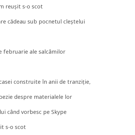
 reușit s-o scot
care cădeau sub pocnetul cleștelui
e februarie ale salcâmilor
casei construite în anii de tranziție,
oezie despre materialele lor
ului când vorbesc pe Skype
it s-o scot