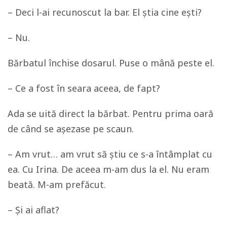
– Deci l-ai recunoscut la bar. El știa cine ești?
– Nu.
Bărbatul închise dosarul. Puse o mână peste el.
– Ce a fost în seara aceea, de fapt?
Ada se uită direct la bărbat. Pentru prima oară
de când se așezase pe scaun.
– Am vrut… am vrut să știu ce s-a întâmplat cu
ea. Cu Irina. De aceea m-am dus la el. Nu eram
beată. M-am prefăcut.
– Și ai aflat?