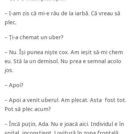
– I-am zis că mi-e rău de la iarbă. Că vreau să
plec.
– Ți-a chemat un uber?
– Nu. Își punea niște cox. Am ieșit să-mi chem
eu. Stă la un demisol. Nu prea e semnal acolo
jos.
– Apoi?
– Apoi a venit uberul. Am plecat. Asta fost tot.
Pot să plec acum?
– Încă puțin, Ada. Nu e joacă aici. Individul e în
spital, inconștient. Lovitură în zona frontală.