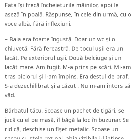
Fata își frecă încheieturile mâinilor, apoi le
așeză în poală. Răspunse, în cele din urmă, cu o
voce albă, fără inflexiuni.
– Baia era foarte îngustă. Doar un wc și o
chiuvetă. Fără fereastră. De tocul ușii era un
lacăt. Pe exteriorul ușii. Două belciuge și un
lacăt mare. Am fugit. M-a prins pe scări. Mi-am
tras piciorul și l-am împins. Era destul de praf.
S-a dezechilibrat și a căzut . Nu m-am întors să
văd.
Bărbatul tăcu. Scoase un pachet de țigări, se
jucă cu el pe masă, îl băgă la loc în buzunar. Se
ridică, deschise un fișet metalic. Scoase un
sacou cu stele roz pal, abia vizibile,i-l întinse