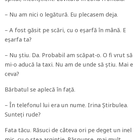
– Nu am nici o legătură. Eu plecasem deja.
– A fost găsit pe scări, cu o eșarfă în mână. E
eșarfa ta?
– Nu știu. Da. Probabil am scăpat-o. O fi vrut să
mi-o aducă la taxi. Nu am de unde să știu. Mai e
ceva?
Bărbatul se aplecă în față.
– În telefonul lui era un nume. Irina Știrbulea.
Sunteți rude?
Fata tăcu. Răsuci de câteva ori pe deget un inel
mic, cu o stea argintie. Răspunse, mai mult