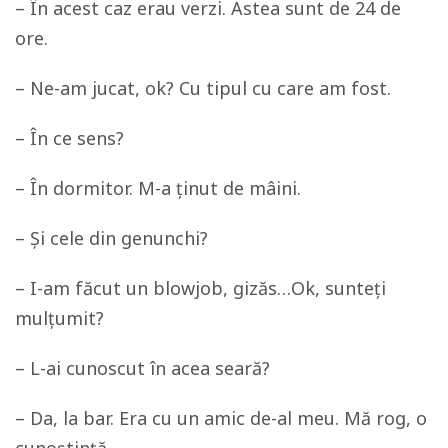
– În acest caz erau verzi. Astea sunt de 24 de
ore.
– Ne-am jucat, ok? Cu tipul cu care am fost.
– În ce sens?
– În dormitor. M-a ținut de mâini.
– Și cele din genunchi?
– I-am făcut un blowjob, gizăs…Ok, sunteți
mulțumit?
– L-ai cunoscut în acea seară?
– Da, la bar. Era cu un amic de-al meu. Mă rog, o
cunoștință.