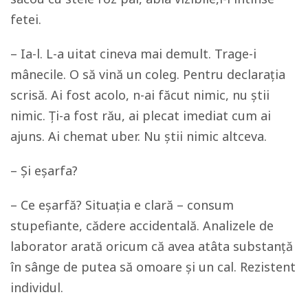
fetei.
– Ia-l. L-a uitat cineva mai demult. Trage-i
mânecile. O să vină un coleg. Pentru declarația
scrisă. Ai fost acolo, n-ai făcut nimic, nu știi
nimic. Ți-a fost rău, ai plecat imediat cum ai
ajuns. Ai chemat uber. Nu știi nimic altceva.
– Și eșarfa?
– Ce eșarfă? Situația e clară – consum
stupefiante, cădere accidentală. Analizele de
laborator arată oricum că avea atâta substanță
în sânge de putea să omoare și un cal. Rezistent
individul.