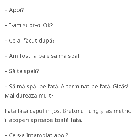
– Apoi?
– I-am supt-o. Ok?
– Ce ai făcut după?
– Am fost la baie sa mă spăl.
– Să te speli?
– Să mă spăl pe față. A terminat pe față. Gizăs!
Mai durează mult?
Fata lăsă capul în jos. Bretonul lung și asimetric
îi acoperi aproape toată fața.
– Ce s-a întamplat apoi?