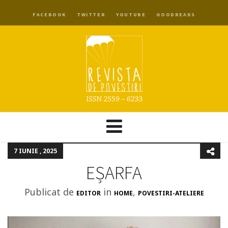
FACEBOOK
TWITTER
YOUTUBE
GOODREADS
7 IUNIE , 2025
EȘARFA
Publicat de
in
,
EDITOR
HOME
POVESTIRI-ATELIERE