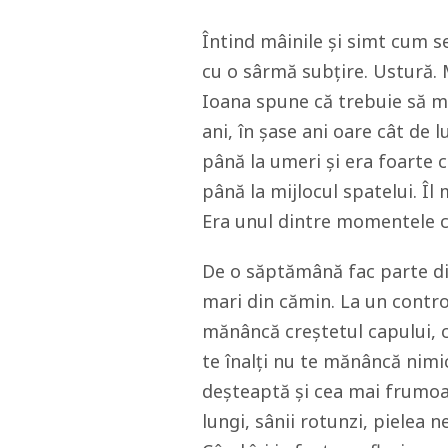
Întind mâinile și simt cum s
cu o sârmă subțire. Ustură. 
Ioana spune că trebuie să m
ani, în șase ani oare cât de
până la umeri și era foarte 
până la mijlocul spatelui. Îl
Era unul dintre momentele c
De o săptămână fac parte din
mari din cămin. La un contro
mănâncă creștetul capului, c
te înalți nu te mănâncă nimi
deșteaptă și cea mai frumoas
lungi, sânii rotunzi, pielea n