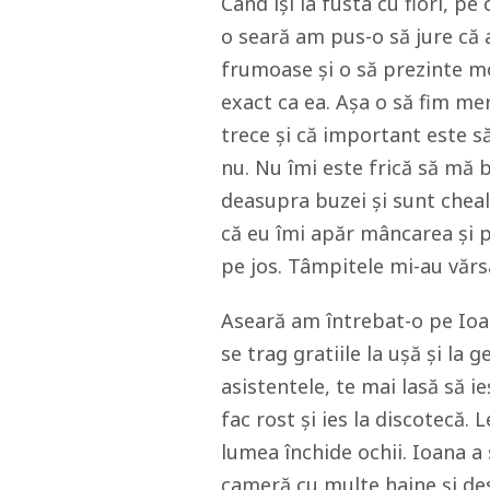
Când își ia fusta cu flori, p
o seară am pus-o să jure că 
frumoase și o să prezinte m
exact ca ea. Așa o să fim me
trece și că important este s
nu. Nu îmi este frică să mă 
deasupra buzei și sunt cheală
că eu îmi apăr mâncarea și
pe jos. Tâmpitele mi-au vărs
Aseară am întrebat-o pe Ioa
se trag gratiile la ușă și la 
asistentele, te mai lasă să i
fac rost și ies la discotecă.
lumea închide ochii. Ioana a 
cameră cu multe haine și des