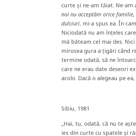
curte și ne-am tăiat. Ne-am
noi nu acceptăm orice familie, 
dulciuri
, mi-a spus ea. În ca
Niciodată nu am înțeles care
mă băteam cel mai des. Nici 
mirosea gura a țigări când 
termine odată, să ne întoarc
care ne erau date deseori e
acolo. Dacă o alegeau pe ea
Sibiu, 1981
„Hai, tu, odată, că nu te așt
ies din curte cu spatele și r