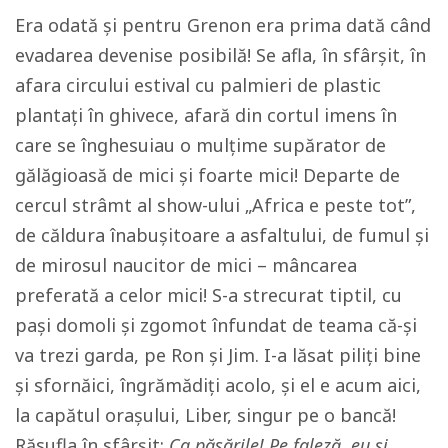
Era odată și pentru Grenon era prima dată când
evadarea devenise posibilă! Se afla, în sfârșit, în
afara circului estival cu palmieri de plastic
plantați în ghivece, afară din cortul imens în
care se înghesuiau o mulțime supărator de
gălăgioasă de mici și foarte mici! Departe de
cercul strâmt al show-ului „Africa e peste tot”,
de căldura înabușitoare a asfaltului, de fumul și
de mirosul naucitor de mici – mâncarea
preferată a celor mici! S-a strecurat tiptil, cu
pași domoli și zgomot înfundat de teama că-și
va trezi garda, pe Ron și Jim. I-a lăsat piliți bine
și sfornăici, îngrămădiți acolo, și el e acum aici,
la capătul orașului, Liber, singur pe o bancă!
Răsufla în sfârșit:
Ca păsările! Pe faleză, eu și