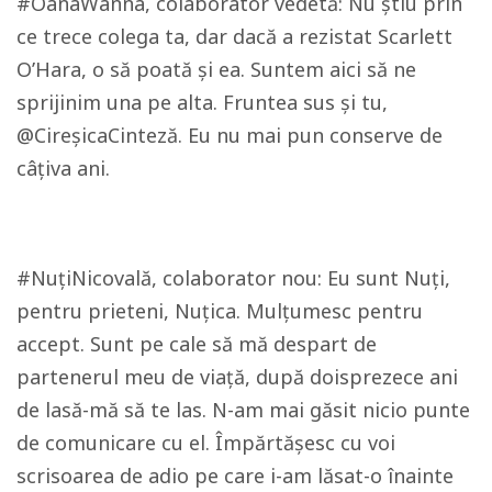
#OanaWanna, colaborator vedetă: Nu știu prin
ce trece colega ta, dar dacă a rezistat Scarlett
O’Hara, o să poată și ea. Suntem aici să ne
sprijinim una pe alta. Fruntea sus și tu,
@CireșicaCinteză. Eu nu mai pun conserve de
câțiva ani.
#NuțiNicovală, colaborator nou: Eu sunt Nuți,
pentru prieteni, Nuțica. Mulțumesc pentru
accept. Sunt pe cale să mă despart de
partenerul meu de viață, după doisprezece ani
de lasă-mă să te las. N-am mai găsit nicio punte
de comunicare cu el. Împărtășesc cu voi
scrisoarea de adio pe care i-am lăsat-o înainte