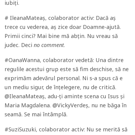
iubiți.
# IleanaMateaș, colaborator activ: Dacă aș
trece cu vederea, aș zice doar Doamne-ajută.
Primii cinci? Mai bine mă abțin. Nu vreau să
judec. Deci
no comment
.
#OanaWanna, colaborator vedetă: Una dintre
regulile acestui grup este să fim deschise, să ne
exprimăm adevărul personal. Ni s-a spus că e
un mediu sigur, de înțelegere, nu de critică.
@IleanaMateaș, adu-ți aminte scena cu Isus și
Maria Magdalena. @VickyVerdeș, nu ne băga în
seamă. Se mai întâmplă.
#SuziSuzuki, colaborator activ: Nu se merită să