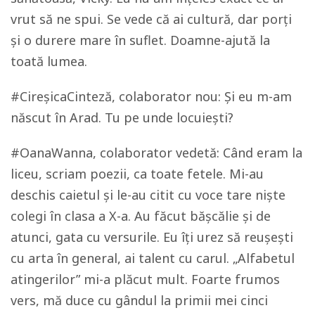
vrut să ne spui. Se vede că ai cultură, dar porți
și o durere mare în suflet. Doamne-ajută la
toată lumea.
#CireșicaCinteză, colaborator nou: Și eu m-am
născut în Arad. Tu pe unde locuiești?
#OanaWanna, colaborator vedetă: Când eram la
liceu, scriam poezii, ca toate fetele. Mi-au
deschis caietul și le-au citit cu voce tare niște
colegi în clasa a X-a. Au făcut bășcălie și de
atunci, gata cu versurile. Eu îți urez să reușești
cu arta în general, ai talent cu carul. „Alfabetul
atingerilor” mi-a plăcut mult. Foarte frumos
vers, mă duce cu gândul la primii mei cinci