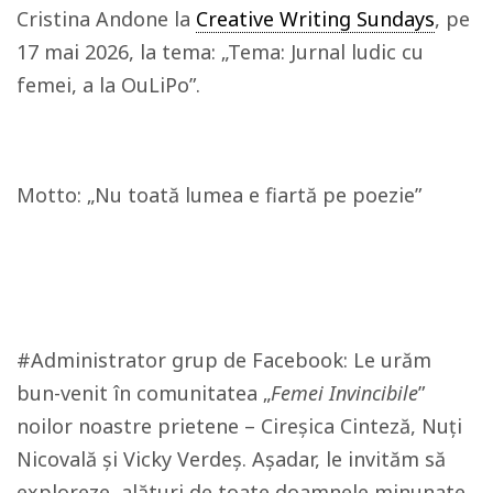
Cristina Andone la
Creative Writing Sundays
, pe
17 mai 2026, la tema:
„Tema: Jurnal ludic cu
femei, a la OuLiPo”.
Motto: „Nu toată lumea e fiartă pe poezie”
#Administrator grup de Facebook: Le urăm
bun-venit în comunitatea „
Femei Invincibile
”
noilor noastre prietene – Cireșica Cinteză, Nuți
Nicovală și Vicky Verdeș. Așadar, le invităm să
exploreze, alături de toate doamnele minunate