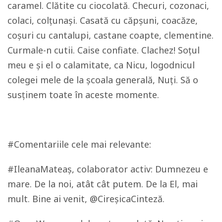
caramel. Clătite cu ciocolată. Checuri, cozonaci,
colaci, colțunași. Casată cu căpșuni, coacăze,
coșuri cu cantalupi, castane coapte, clementine.
Curmale-n cutii. Caise confiate. Clachez! Soțul
meu e și el o calamitate, ca Nicu, logodnicul
colegei mele de la școala generală, Nuți. Să o
susținem toate în aceste momente.
#Comentariile cele mai relevante:
#IleanaMateaș, colaborator activ: Dumnezeu e
mare. De la noi, atât cât putem. De la El, mai
mult. Bine ai venit, @CireșicaCinteză.