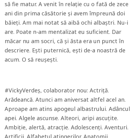
să fie matur. A venit în relație cu o fată de zece
ani din prima căsătorie și avem împreună doi
băieți. Am mai notat să aibă ochi albaștri. Nu-i
are. Poate n-am mentalizat eu suficient. Dar
măcar nu am socri, că și ăsta era un punct în
descriere. Ești puternică, ești de-a noastră de
acum. O să reușești.
#VickyVerdeș, colaborator nou: Actriță.
Arădeancă. Atunci am aniversat altfel acel an.
Aproape am atins apogeul albastrului. Adâncul
apei. Algele ascunse. Alteori, aripi ascuțite.
Ambiție, alertă, atracție. Adolescenți. Aventuri.
Artificii. Alfabetul atingerilor. Anatomii