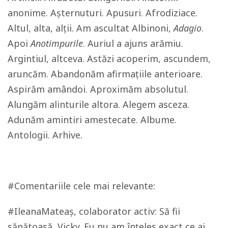
anonime. Așternuturi. Apusuri. Afrodiziace.
Altul, alta, alții. Am ascultat Albinoni,
Adagio
.
Apoi
Anotimpurile
. Auriul a ajuns arămiu.
Argintiul, altceva. Astăzi acoperim, ascundem,
aruncăm. Abandonăm afirmațiile anterioare.
Aspirăm amândoi. Aproximăm absolutul.
Alungăm alinturile altora. Alegem asceza.
Adunăm amintiri amestecate. Albume.
Antologii. Arhive.
#Comentariile cele mai relevante:
#IleanaMateaș, colaborator activ: Să fii
sănătoasă, Vicky. Eu nu am înțeles exact ce ai