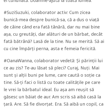
el cununată. Doamne-ajută la toată lumea.
#SuziSuzuki, colaborator activ: Cum zicea
bunică-mea despre bunică-sa, că a dus o viață
de câine când era fată tânără, dar nu mai bine
așa, cu greutăți, dar alături de un bărbat, decât
fată bătrână? Lasă de la tine. Nu se merită. Să ai
cu cine împărți perna, asta e femeia fericită.
#OanaWanna, colaborator vedetă: Și părinții lui
ce au zis? Te-au lăsat să pleci? Curaj, Nuți. Mai
sunt și alții buni pe lume, care caută o soție ca
tine. Să-ți faci o listă cu toate calitățile pe care
le vrei la bărbatul ideal. Eu așa am reușit să
găsesc un băiat de aur. Am scris să aibă casă la
țară. Are. Să fie divorțat. Era. Să aibă un copil, ca