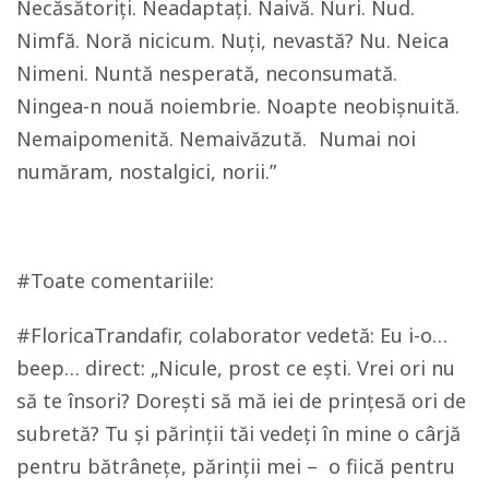
Necăsătoriți. Neadaptați. Naivă. Nuri. Nud.
Nimfă. Noră nicicum. Nuți, nevastă? Nu. Neica
Nimeni. Nuntă nesperată, neconsumată.
Ningea-n nouă noiembrie. Noapte neobișnuită.
Nemaipomenită. Nemaivăzută. Numai noi
număram, nostalgici, norii.”
#Toate comentariile:
#FloricaTrandafir, colaborator vedetă: Eu i-o…
beep… direct: „Nicule, prost ce ești. Vrei ori nu
să te însori? Dorești să mă iei de prințesă ori de
subretă? Tu și părinții tăi vedeți în mine o cârjă
pentru bătrânețe, părinții mei – o fiică pentru