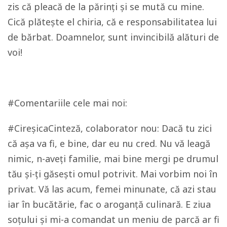
zis că pleacă de la părinți și se mută cu mine.
Cică plătește el chiria, că e responsabilitatea lui
de bărbat. Doamnelor, sunt invincibilă alături de
voi!
#Comentariile cele mai noi:
#CireșicaCinteză, colaborator nou: Dacă tu zici
că așa va fi, e bine, dar eu nu cred. Nu vă leagă
nimic, n-aveți familie, mai bine mergi pe drumul
tău și-ți găsești omul potrivit. Mai vorbim noi în
privat. Vă las acum, femei minunate, că azi stau
iar în bucătărie, fac o aroganță culinară. E ziua
soțului și mi-a comandat un meniu de parcă ar fi