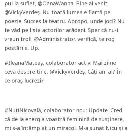
pui la suflet, @OanaWanna. Bine ai venit,
@VickyVerdeș. Nu toată lumea e fiartă pe
poezie. Succes la teatru. Apropo, unde joci? Nu
te văd pe lista actorilor arădeni. Sper că nu-i
vreun troll. @Administrator, verifică, te rog
postările. Up.
#IleanaMateaș, colaborator activ: Mai zi-ne
ceva despre tine, @VickyVerdeș. Câți ani ai? În
ce oraș lucrezi?
#NuțiNicovală, colaborator nou: Update. Cred
că de la energia voastră feminină de susținere,
mi s-a întâmplat un miracol. M-a sunat Nicu și a