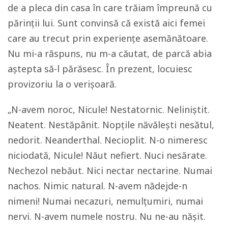
de a pleca din casa în care trăiam împreună cu
părinții lui. Sunt convinsă că există aici femei
care au trecut prin experiențe asemănătoare.
Nu mi-a răspuns, nu m-a căutat, de parcă abia
aștepta să-l părăsesc. În prezent, locuiesc
provizoriu la o verișoară.
„N-avem noroc, Nicule! Nestatornic. Neliniștit.
Neatent. Nestăpânit. Nopțile năvălești nesătul,
nedorit. Neanderthal. Necioplit. N-o nimeresc
niciodată, Nicule! Năut nefiert. Nuci nesărate.
Nechezol nebăut. Nici nectar nectarine. Numai
nachos. Nimic natural. N-avem nădejde-n
nimeni! Numai necazuri, nemulțumiri, numai
nervi. N-avem numele nostru. Nu ne-au nășit.