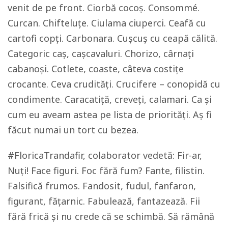
venit de pe front. Ciorbă cocoș. Consommé.
Curcan. Chifteluțe. Ciulama ciuperci. Ceafă cu
cartofi copți. Carbonara. Cușcuș cu ceapă călită.
Categoric caș, cașcavaluri. Chorizo, cârnați
cabanoși. Cotlete, coaste, câteva costițe
crocante. Ceva crudități. Crucifere – conopidă cu
condimente. Caracatiță, creveți, calamari. Ca și
cum eu aveam astea pe lista de priorități. Aș fi
făcut numai un tort cu bezea.
#FloricaTrandafir, colaborator vedetă: Fir-ar,
Nuți! Face figuri. Foc fără fum? Fante, filistin.
Falsifică frumos. Fandosit, fudul, fanfaron,
figurant, fățarnic. Fabulează, fantazează. Fii
fără frică și nu crede că se schimbă. Să rămână