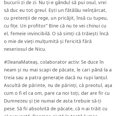
bucurii zi de zi. Nu ți-e gândul să pui osul, vrei
să duc eu tot greul. Ești un fătălău neînțărcat,
cu pretenții de rege, un pricăjit, însă cu tupeu,
cu fițe. Un profitor.” Bine că nu te vei chinui cu
el, femeie invincibilă. O să simți că trăiești încă
o mie de vieți mulțumită și fericită fără
neseriosul de Nicu.
#IleanaMateaș, colaborator activ: Se duce în
neam și nu mai scapi de păcate, le cari până la a
treia sau a patra generație dacă nu rupi lanțul.
Ascultă de părinte, nu de părinți, că preotul, așa
cum o fi el ca om, pare ca noi toți, dar are fir cu
Dumnezeu și ție numai de asta trebuie să-ți
pese. Să fii absolvită de păcate, că n-ai trăit cu