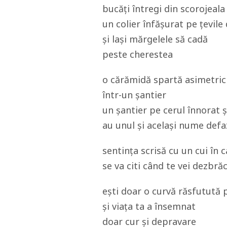
bucăți întregi din scorojeal
un colier înfășurat pe țevile
și lași mărgelele să cadă
peste cherestea
o cărămidă spartă asimetric
într-un șantier
un șantier pe cerul înnorat 
au unul și același nume defa
sentința scrisă cu un cui în 
se va citi când te vei dezbră
ești doar o curvă răsfutută 
și viața ta a însemnat
doar cur și depravare