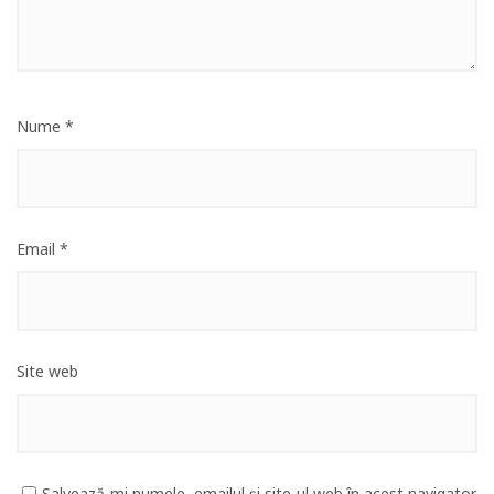
Nume
*
Email
*
Site web
Salvează-mi numele, emailul și site-ul web în acest navigator