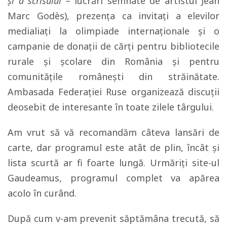
şi a scrisului –
lucrări semnate de artistul Jean
Marc Godès), prezența ca invitați a elevilor
medialiați la olimpiade internaționale și o
campanie de donații de cărți pentru bibliotecile
rurale şi şcolare din România şi pentru
comunităţile româneşti din străinătate.
Ambasada Federației Ruse organizează discuții
deosebit de interesante în toate zilele târgului.
Am vrut să vă recomandăm câteva lansări de
carte, dar programul este atât de plin, încât și
lista scurtă ar fi foarte lungă. Urmăriți site-ul
Gaudeamus, programul complet va apărea
acolo în curând.
După cum v-am prevenit săptămâna trecută, să