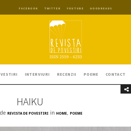
FACEBOOK
TWITTER
YOUTUBE
GOODREADS
VESTIRI
INTERVIURI
RECENZII
POEME
CONTACT
HAIKU
 de
in
,
REVISTA DE POVESTIRI
HOME
POEME