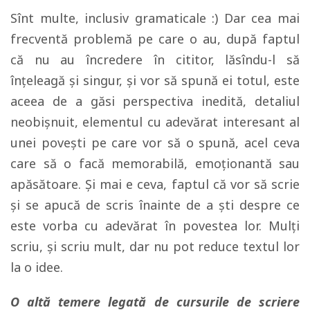
Sînt multe, inclusiv gramaticale :) Dar cea mai
frecventă problemă pe care o au, după faptul
că nu au încredere în cititor, lăsîndu-l să
înţeleagă şi singur, şi vor să spună ei totul, este
aceea de a găsi perspectiva inedită, detaliul
neobişnuit, elementul cu adevărat interesant al
unei poveşti pe care vor să o spună, acel ceva
care să o facă memorabilă, emoţionantă sau
apăsătoare. Şi mai e ceva, faptul că vor să scrie
şi se apucă de scris înainte de a şti despre ce
este vorba cu adevărat în povestea lor. Mulţi
scriu, şi scriu mult, dar nu pot reduce textul lor
la o idee.
O altă temere legată de cursurile de scriere