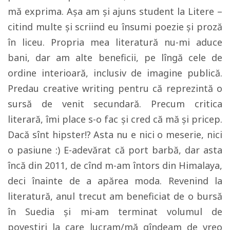
mă exprima. Aşa am şi ajuns student la Litere –
citind multe şi scriind eu însumi poezie şi proză
în liceu. Propria mea literatură nu-mi aduce
bani, dar am alte beneficii, pe lîngă cele de
ordine interioară, inclusiv de imagine publică.
Predau creative writing pentru că reprezintă o
sursă de venit secundară. Precum critica
literară, îmi place s-o fac şi cred că mă şi pricep.
Dacă sînt hipster!? Asta nu e nici o meserie, nici
o pasiune :) E-adevărat că port barbă, dar asta
încă din 2011, de cînd m-am întors din Himalaya,
deci înainte de a apărea moda. Revenind la
literatură, anul trecut am beneficiat de o bursă
în Suedia şi mi-am terminat volumul de
povestiri la care lucram/mă gîndeam de vreo