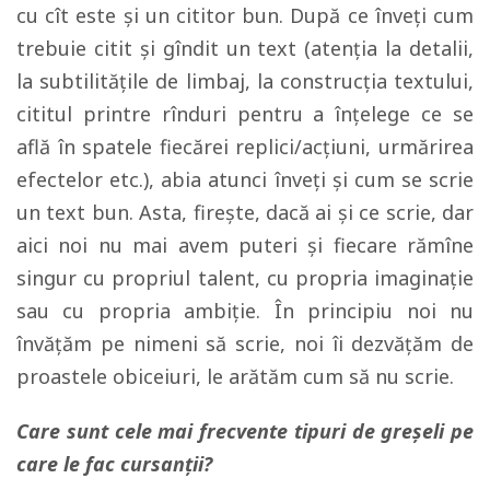
cu cît este şi un cititor bun. După ce înveţi cum
trebuie citit şi gîndit un text (atenţia la detalii,
la subtilităţile de limbaj, la construcţia textului,
cititul printre rînduri pentru a înţelege ce se
află în spatele fiecărei replici/acţiuni, urmărirea
efectelor etc.), abia atunci înveţi şi cum se scrie
un text bun. Asta, fireşte, dacă ai şi ce scrie, dar
aici noi nu mai avem puteri şi fiecare rămîne
singur cu propriul talent, cu propria imaginaţie
sau cu propria ambiţie. În principiu noi nu
învăţăm pe nimeni să scrie, noi îi dezvăţăm de
proastele obiceiuri, le arătăm cum să nu scrie.
Care sunt cele mai frecvente tipuri de greșeli pe
care le fac cursanții?