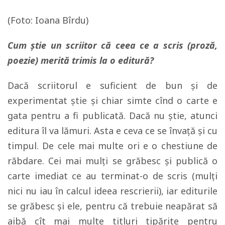
(Foto: Ioana Bîrdu)
Cum știe un scriitor că ceea ce a scris (proză,
poezie) merită trimis la o editură?
Dacă scriitorul e suficient de bun şi de
experimentat ştie şi chiar simte cînd o carte e
gata pentru a fi publicată. Dacă nu ştie, atunci
editura îl va lămuri. Asta e ceva ce se învaţă şi cu
timpul. De cele mai multe ori e o chestiune de
răbdare. Cei mai mulţi se grăbesc şi publică o
carte imediat ce au terminat-o de scris (mulţi
nici nu iau în calcul ideea rescrierii), iar editurile
se grăbesc şi ele, pentru că trebuie neapărat să
aibă cît mai multe titluri tipărite pentru