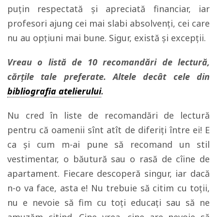
puţin respectată şi apreciată financiar, iar
profesori ajung cei mai slabi absolvenţi, cei care
nu au opţiuni mai bune. Sigur, există şi excepţii.
Vreau o listă de 10 recomandări de lectură,
cărțile tale preferate. Altele decât cele din
bibliografia atelierului
.
Nu cred în liste de recomandări de lectură
pentru că oamenii sînt atît de diferiţi între ei! E
ca şi cum m-ai pune să recomand un stil
vestimentar, o băutură sau o rasă de cîine de
apartament. Fiecare descoperă singur, iar dacă
n-o va face, asta e! Nu trebuie să citim cu toţii,
nu e nevoie să fim cu toţi educaţi sau să ne
amuzăm citind. Cine vrea, cine are nevoie să