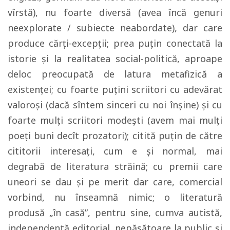
vîrstă), nu foarte diversă (avea încă genuri
neexplorate / subiecte neabordate), dar care
produce cărţi-excepţii; prea puţin conectată la
istorie şi la realitatea social-politică, aproape
deloc preocupată de latura metafizică a
existenţei; cu foarte puţini scriitori cu adevărat
valoroşi (dacă sîntem sinceri cu noi înşine) şi cu
foarte mulţi scriitori modeşti (avem mai mulţi
poeţi buni decît prozatori); citită puţin de către
cititorii interesaţi, cum e şi normal, mai
degrabă de literatura străină; cu premii care
uneori se dau şi pe merit dar care, comercial
vorbind, nu înseamnă nimic; o literatură
produsă „în casă”, pentru sine, cumva autistă,
independentă editorial, nepăsătoare la public şi