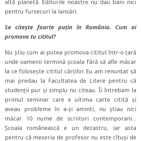
altă planetă. Editurile noastre nu dau bani nici
pentru fursecuri la lansări.
Se citește foarte puțin în România. Cum ai
promova tu cititul?
Nu ştiu cum ai putea promova cititul într-o ţară
unde oamenii termină şcoala fără să afle măcar
la ce foloseşte cititul cărţilor. Eu am renunţat să
mai predau la Facultatea de Litere pentru că
studenţii pur şi simplu nu citeau. Îi întrebam la
primul seminar care e ultima carte citită şi
aveau probleme în a-şi aminti, nu ştiau nici
măcar 10 nume de scriitori contemporani…
Şcoala românească e un dezastru, iar asta
pentru că meseria de profesor nu este cîtuşi de