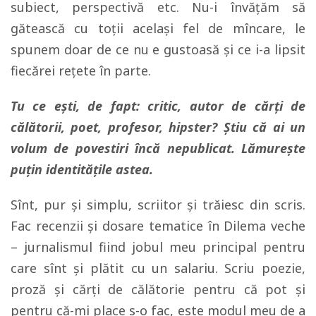
subiect, perspectivă etc. Nu-i învăţăm să
gătească cu toţii acelaşi fel de mîncare, le
spunem doar de ce nu e gustoasă şi ce i-a lipsit
fiecărei reţete în parte.
Tu ce ești, de fapt: critic, autor de cărți de
călătorii, poet, profesor, hipster? Știu că ai un
volum de povestiri încă nepublicat. Lămurește
puțin identitățile astea.
Sînt, pur şi simplu, scriitor şi trăiesc din scris.
Fac recenzii şi dosare tematice în Dilema veche
– jurnalismul fiind jobul meu principal pentru
care sînt şi plătit cu un salariu. Scriu poezie,
proză şi cărţi de călătorie pentru că pot şi
pentru că-mi place s-o fac, este modul meu de a