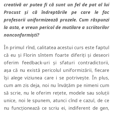
creativă ar putea fi că sunt un fel de pat al lui
Procust și că îndreptările pe care le fac
profesorii uniformizează prozele. Cum răspunzi
la asta, e vreun pericol de mutilare a scriitorilor
nonconformiști?
În primul rînd, calitatea acestui curs este faptul
că eu şi Florin sîntem foarte diferiţi şi deseori
oferim feedback-uri şi sfaturi contradictorii,
aşa că nu există pericolul uniformizării, fiecare
îşi alege viziunea care i se potriveşte. În plus,
cum am zis deja, noi nu învăţăm pe nimeni cum
să scrie, nu le oferim reţete, modele sau soluţii
unice, noi le spunem, atunci cînd e cazul, de ce
nu funcţionează ce scriu ei, indiferent de gen,