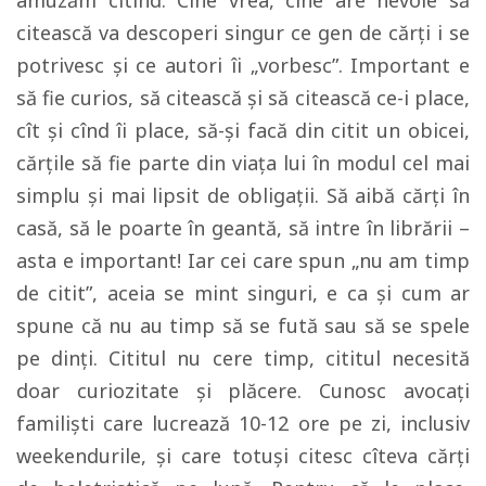
citească va descoperi singur ce gen de cărţi i se
potrivesc şi ce autori îi „vorbesc”. Important e
să fie curios, să citească şi să citească ce-i place,
cît şi cînd îi place, să-şi facă din citit un obicei,
cărţile să fie parte din viaţa lui în modul cel mai
simplu şi mai lipsit de obligaţii. Să aibă cărţi în
casă, să le poarte în geantă, să intre în librării –
asta e important! Iar cei care spun „nu am timp
de citit”, aceia se mint singuri, e ca şi cum ar
spune că nu au timp să se fută sau să se spele
pe dinţi. Cititul nu cere timp, cititul necesită
doar curiozitate şi plăcere. Cunosc avocaţi
familişti care lucrează 10-12 ore pe zi, inclusiv
weekendurile, şi care totuşi citesc cîteva cărţi