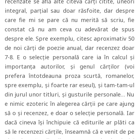
recenzate se află alte cîteva cărţi citite, uneori
integral, parţial sau doar răsfoite, dar despre
care fie mi se pare că nu merită să scriu, fie
constat că nu am ceva cu adevărat de spus
despre ele. Spre exemplu, citesc aproximativ 50
de noi cărţi de poezie anual, dar recenzez doar
7-8. E o selecţie personală care ia în calcul şi
importanţa autorilor, şi genul cărţilor (voi
prefera întotdeauna proza scurtă, romanelor,
spre exemplu, şi foarte rar eseul), şi tam-tam-ul
din jurul unor titluri, şi gusturile personale… Nu
e nimic ezoteric în alegerea cărţii pe care ajung
să o şi recenzez, e doar o selecţie personală. Iar
dacă cineva îşi închipuie că editurile ar plăti ca
să le recenzezi cărţile, înseamnă că e venit de pe