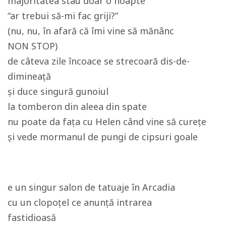
majoritatea stau doar o noapte
“ar trebui să-mi fac griji?”
(nu, nu, în afară că îmi vine să mănânc
NON STOP)
de câteva zile încoace se strecoară dis-de-
dimineață
și duce singură gunoiul
la tomberon din aleea din spate
nu poate da fața cu Helen când vine să curețe
și vede mormanul de pungi de cipsuri goale
e un singur salon de tatuaje în Arcadia
cu un clopoțel ce anunță intrarea
fastidioasă