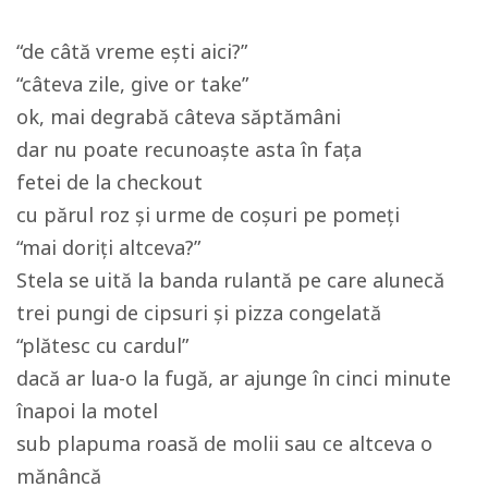
“de câtă vreme ești aici?”
“câteva zile, give or take”
ok, mai degrabă câteva săptămâni
dar nu poate recunoaște asta în fața
fetei de la checkout
cu părul roz și urme de coșuri pe pomeți
“mai doriți altceva?”
Stela se uită la banda rulantă pe care alunecă
trei pungi de cipsuri și pizza congelată
“plătesc cu cardul”
dacă ar lua-o la fugă, ar ajunge în cinci minute
înapoi la motel
sub plapuma roasă de molii sau ce altceva o
mănâncă