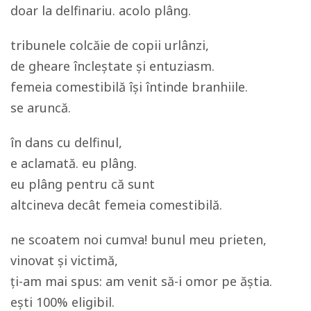
doar la delfinariu. acolo plâng.
tribunele colcăie de copii urlânzi,
de gheare încleștate și entuziasm.
femeia comestibilă își întinde branhiile.
se aruncă.
în dans cu delfinul,
e aclamată. eu plâng.
eu plâng pentru că sunt
altcineva decât femeia comestibilă.
ne scoatem noi cumva! bunul meu prieten,
vinovat și victimă,
ți-am mai spus: am venit să-i omor pe ăștia.
ești 100% eligibil.