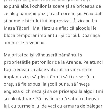
expună albul ochilor la soare și să priceapă de
ce aleg oamenii poziția asta ore în șir. Ei au dat
și numele birtului lui improvizat. Îi ziceau La
Masa Tăcerii. Mai târziu a aflat că alcoolul le
bloca temporar implantul. Și corpul. Doar așa
amintirile reveneau.
Majoritatea își vânduseră pământul și
proprietățile patronilor de la Arenda. Pe atunci
toți credeau că ăla e viitorul: să vinzi, să te
implantezi și să pleci. Copiii să-ți crească la
oraș, să fie expuși la școli bune, să învețe
engleza și chineza și să se priceapă la algoritmi
și calculatoare. Să lași în urmă satul cu bețivii
lui, cu turmele lui de vaci cu armura de bălegar