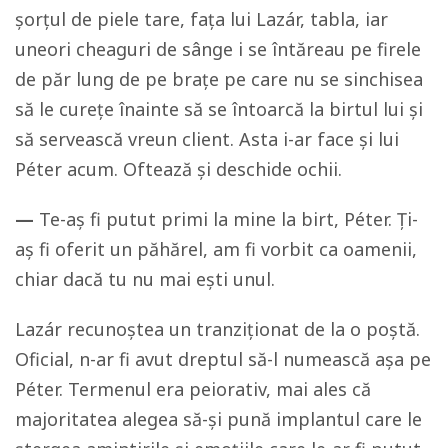
șorțul de piele tare, fața lui Lazár, tabla, iar
uneori cheaguri de sânge i se întăreau pe firele
de păr lung de pe brațe pe care nu se sinchisea
să le curețe înainte să se întoarcă la birtul lui și
să servească vreun client. Asta i-ar face și lui
Péter acum. Oftează și deschide ochii.
—
Te-aș fi putut primi la mine la birt, Péter. Ți-
aș fi oferit un păhărel, am fi vorbit ca oamenii,
chiar dacă tu nu mai ești unul.
Lazár recunoștea un tranziționat de la o poștă.
Oficial, n-ar fi avut dreptul să-l numească așa pe
Péter. Termenul era peiorativ, mai ales că
majoritatea alegea să-și pună implantul care le