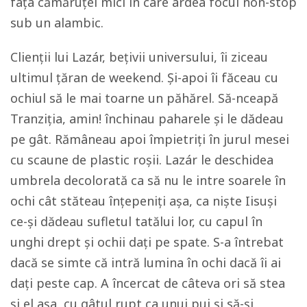
fața cămăruței mici în care ardea focul non-stop
sub un alambic.
Clienții lui Lazár, bețivii universului, îi ziceau
ultimul țăran de weekend. Și-apoi îi făceau cu
ochiul să le mai toarne un păhărel. Să-nceapă
Tranziția, amin! închinau paharele și le dădeau
pe gât. Rămâneau apoi împietriți în jurul mesei
cu scaune de plastic roșii. Lazár le deschidea
umbrela decolorată ca să nu le intre soarele în
ochi cât stăteau înțepeniți așa, ca niște Iisuși
ce-și dădeau sufletul tatălui lor, cu capul în
unghi drept și ochii dați pe spate. S-a întrebat
dacă se simte că intră lumina în ochi dacă îi ai
dați peste cap. A încercat de câteva ori să stea
și el așa, cu gâtul rupt ca unui pui și să-și