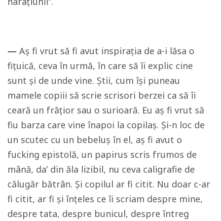
narațiunii”.
—
Aș fi vrut să fi avut inspirația de a-i lăsa o
fițuică, ceva în urmă, în care să îi explic cine
sunt și de unde vine. Știi, cum își puneau
mamele copiii să scrie scrisori berzei ca să îi
ceară un frățior sau o surioară. Eu aș fi vrut să
fiu barza care vine înapoi la copilaș. Și-n loc de
un scutec cu un bebeluș în el, aș fi avut o
fucking epistolă, un papirus scris frumos de
mână, da’ din ăla lizibil, nu ceva caligrafie de
călugăr bătrân. Și copilul ar fi citit. Nu doar c-ar
fi citit, ar fi și înțeles ce îi scriam despre mine,
despre tata, despre bunicul, despre întreg