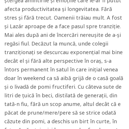
ștergea amintirile și emoțiile care le-ar fi putut
afecta productivitatea și longevitatea. Fără
stres și fără trecut. Oamenii trăiau mult. A fost
și Lazár aproape de a face pasul spre tranziție.
Mai ales după ani de încercări nereușite de a-și
regăsi fiul. Decăzut la muncă, unde colegii
tranziționați se descurcau exponențial mai bine
decât el și fără alte perspective în oraș, s-a
întors permanent în satul în care inițial venea
doar în weekend ca să aibă grijă de o casă goală
și o livadă de pomi fructiferi. Cu câteva sute de
litri de țuică în beci, distilată de generații, din
tată-n fiu, fără un scop anume, altul decât că e
păcat de prune/mere/pere să se strice odată
căzute din pomi, a deschis un birt în curte, în