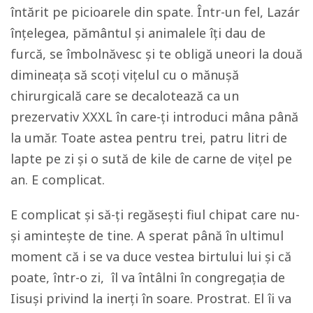
întărit pe picioarele din spate. Într-un fel, Lazár
înțelegea, pământul și animalele îți dau de
furcă, se îmbolnăvesc și te obligă uneori la două
dimineața să scoți vițelul cu o mănușă
chirurgicală care se decalotează ca un
prezervativ XXXL în care-ți introduci mâna până
la umăr. Toate astea pentru trei, patru litri de
lapte pe zi și o sută de kile de carne de vițel pe
an. E complicat.
E complicat și să-ți regăsești fiul chipat care nu-
și amintește de tine. A sperat până în ultimul
moment că i se va duce vestea birtului lui și că
poate, într-o zi, îl va întâlni în congregația de
Iisuși privind la inerți în soare. Prostrat. El îi va