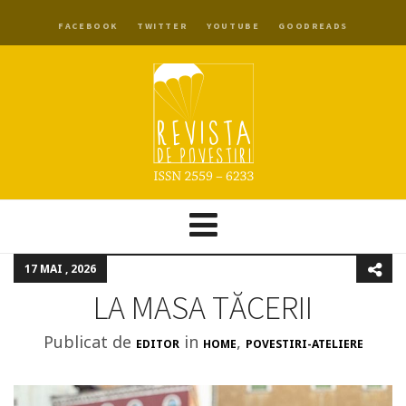
FACEBOOK
TWITTER
YOUTUBE
GOODREADS
17 MAI , 2026
LA MASA TĂCERII
Publicat de
in
,
EDITOR
HOME
POVESTIRI-ATELIERE