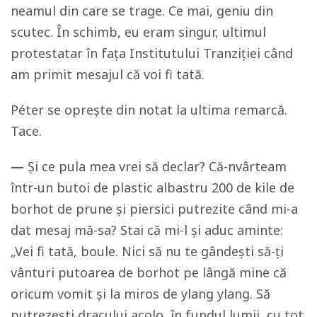
neamul din care se trage. Ce mai, geniu din
scutec. În schimb, eu eram singur, ultimul
protestatar în fața Institutului Tranziției când
am primit mesajul că voi fi tată.
Péter se oprește din notat la ultima remarcă.
Tace.
—
Și ce pula mea vrei să declar? Că-nvârteam
într-un butoi de plastic albastru 200 de kile de
borhot de prune și piersici putrezite când mi-a
dat mesaj mă-sa? Stai că mi-l și aduc aminte:
„Vei fi tată, boule. Nici să nu te gândești să-ți
vânturi putoarea de borhot pe lângă mine că
oricum vomit și la miros de ylang ylang. Să
putrezești dracului acolo, în fundul lumii, cu tot