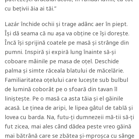
cu bețivii ăia ai tăi.”
Lazár închide ochii și trage adânc aer în piept.
Își dă seama că nu așa va obține ce își dorește.
Încă își sprijină coatele pe masă și strânge din
pumni. Inspiră și expiră lung înainte să-și
coboare mâinile pe masa de oțel. Deschide
palma și simte răceala blatului de măcelărie.
Familiaritatea oțelului care lucește sub bulbul
de lumină coborât pe o sfoară din tavan îl
liniștește. Pe o masă ca asta tăia și el găinile
acasă. Le ținea de aripi, le lipea gâtul de tablă și
lovea cu barda. Na, futu-ți dumnezeii mă-tii să-ți
fut zicea, mai ales când dădea peste vreo găină
mai bătrână care se zbătea și-mproșca cu sânge