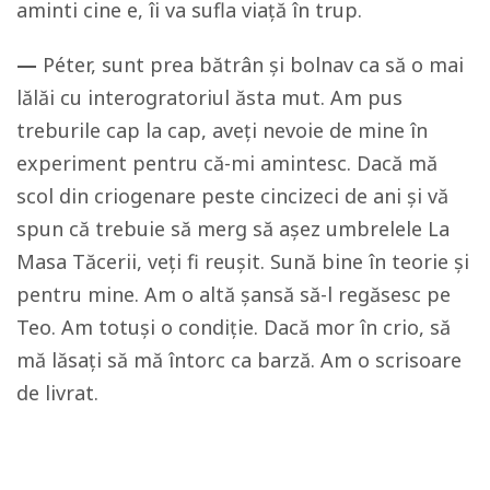
aminti cine e, îi va sufla viață în trup.
—
Péter, sunt prea bătrân și bolnav ca să o mai
lălăi cu interogratoriul ăsta mut. Am pus
treburile cap la cap, aveți nevoie de mine în
experiment pentru că-mi amintesc. Dacă mă
scol din criogenare peste cincizeci de ani și vă
spun că trebuie să merg să așez umbrelele La
Masa Tăcerii, veți fi reușit. Sună bine în teorie și
pentru mine. Am o altă șansă să-l regăsesc pe
Teo. Am totuși o condiție. Dacă mor în crio, să
mă lăsați să mă întorc ca barză. Am o scrisoare
de livrat.