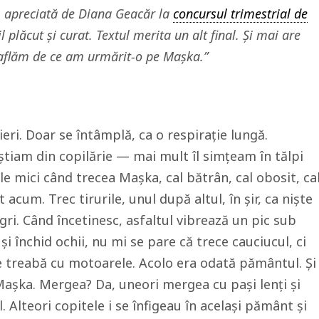
l, apreciată de Diana Geacăr la
concursul trimestrial de
l plăcut și curat. Textul merita un alt final. Și mai are
 aflăm de ce am urmărit-o pe Mașka.”
eri. Doar se întâmplă, ca o respirație lungă.
știam din copilărie — mai mult îl simțeam în tălpi
le mici când trecea Mașka, cal bătrân, cal obosit, ca
 acum. Trec tirurile, unul după altul, în șir, ca niște
, gri. Când încetinesc, asfaltul vibrează un pic sub
i închid ochii, nu mi se pare că trece cauciucul, ci
re treabă cu motoarele. Acolo era odată pământul. Și
șka. Mergea? Da, uneori mergea cu pași lenți și
 Alteori copitele i se înfigeau în același pământ și