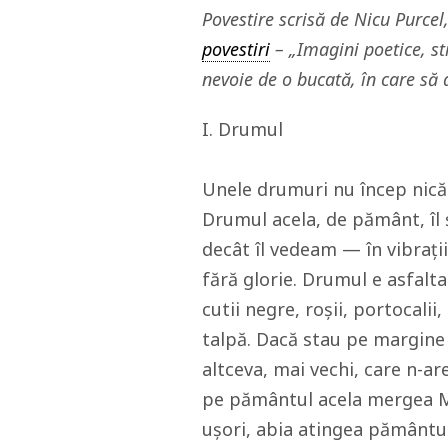
Povestire scrisă de Nicu Purce
povestiri
– „Imagini poetice, sti
nevoie de o bucată, în care să
I. Drumul
Unele drumuri nu încep nicăi
Drumul acela, de pământ, îl 
decât îl vedeam — în vibrații
fără glorie. Drumul e asfaltat
cutii negre, roșii, portocalii
talpă. Dacă stau pe margine ș
altceva, mai vechi, care n-a
pe pământul acela mergea Ma
ușori, abia atingea pământul.