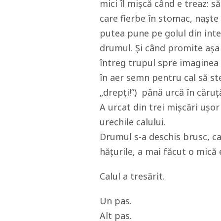
mici îl mișcă când e treaz: s
care fierbe în stomac, naște 
putea pune pe golul din inter
drumul. Și când promite așa
întreg trupul spre imaginea 
în aer semn pentru cal să 
„drepți!”) până urcă în căruț
A urcat din trei mișcări ușor 
urechile calului.
Drumul s-a deschis brusc, ca 
hățurile, a mai făcut o mică e
Calul a tresărit.
Un pas.
Alt pas.