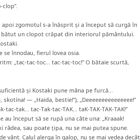
-clop”.
 apoi zgomotul s-a înăsprit și a început să curgă în
i bătut un clopot crăpat din interiorul pământului.
ostaki.
e se înnodau, fierul lovea osia.
ritm: „tac-tac-toc… tac-tac-toc!” O bătaie scurtă,
nsuficientă și Kostaki pune mâna pe furcă…
 skotína! — „Haida, bestie!”), „Deeeeeeeeeeeeeee!”
tak-tac-tak… tac-Tak-tac-TAK… taK-TAK-TAK-TAK!”
le au început să se rupă una câte una: „Kraaak!
ki râdea, sau poate țipa, nu se mai putea spune.
ni de vânt. Calul alerga în galop, nu se mai vedea decât