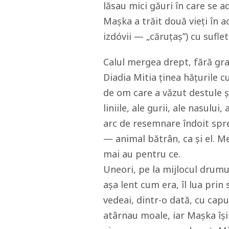
lăsau mici găuri în care se a
Mașka a trăit două vieți în a
izdóvii — „căruțaș”) cu sufle
Calul mergea drept, fără gr
Diadia Mitia ținea hățurile c
de om care a văzut destule și
liniile, ale gurii, ale nasului
arc de resemnare îndoit spre
— animal bătrân, ca și el. M
mai au pentru ce.
Uneori, pe la mijlocul drumul
așa lent cum era, îl lua prin
vedeai, dintr-o dată, cu capu
atârnau moale, iar Mașka își