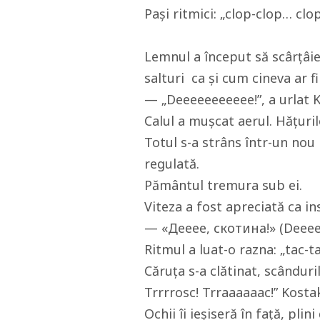
Pași ritmici: „clop-clop… clop
Lemnul a început să scârțâie
salturi ca și cum cineva ar f
— „Deeeeeeeeeee!”, a urlat K
Calul a mușcat aerul. Hățuril
Totul s-a strâns într-un nou 
regulată.
Pământul tremura sub ei.
Viteza a fost apreciată ca i
— «Дееее, скотина!» (Deeee,
Ritmul a luat-o razna: „tac-
Căruța s-a clătinat, scânduri
Trrrrosc! Trraaaaaac!” Kosta
Ochii îi ieșiseră în față, pli