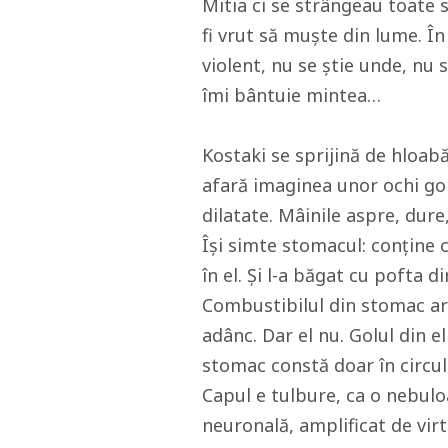
Mitia ci se strângeau toate sp
fi vrut să muște din lume. În 
violent, nu se știe unde, nu 
îmi bântuie mintea…
Kostaki se sprijină de hloabă 
afară imaginea unor ochi goi.
dilatate. Mâinile aspre, dure
Își simte stomacul: conține c
în el. Și l-a băgat cu pofta d
Combustibilul din stomac ar 
adânc. Dar el nu. Golul din el
stomac constă doar în circulaț
Capul e tulbure, ca o nebul
neuronală, amplificat de virt