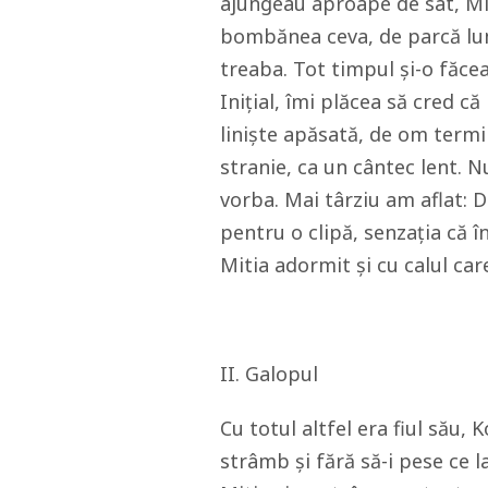
ajungeau aproape de sat, Miti
bombănea ceva, de parcă lumea
treaba. Tot timpul și-o făcea
Inițial, îmi plăcea să cred c
liniște apăsată, de om termi
stranie, ca un cântec lent. N
vorba. Mai târziu am aflat: D
pentru o clipă, senzația că 
Mitia adormit și cu calul ca
II. Galopul
Cu totul altfel era fiul său,
strâmb și fără să-i pese ce la