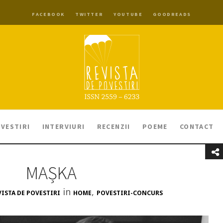
FACEBOOK
TWITTER
YOUTUBE
GOODREADS
VESTIRI
INTERVIURI
RECENZII
POEME
CONTACT
MAȘKA
in
,
VISTA DE POVESTIRI
HOME
POVESTIRI-CONCURS