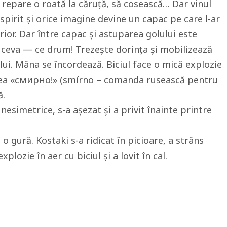
ă repare o roată la căruță, să cosească… Dar vinul
spirit și orice imagine devine un capac pe care l-ar
ior. Dar între capac și astuparea golului este
 ceva — ce drum! Trezește dorința și mobilizează
lui. Mâna se încordează. Biciul face o mică explozie
stea «смирно!» (smírno – comanda rusească pentru
ă.
nesimetrice, s-a așezat și a privit înainte printre
o gură. Kostaki s-a ridicat în picioare, a strâns
xplozie în aer cu biciul și a lovit în cal.