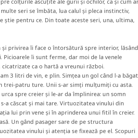
re colțurile ascuțite ale gurii și ochilor, ca și cum a
multe seri se îmbăta, lua calul și pleca instinctiv,
se știe pentru ce. Din toate aceste seri, una, ultima,
și privirea îi face o întorsătură spre interior, lăsând
 Picioarele îi sunt ferme, dar moi de la venele
, cicatrizate ca o hartă a vreunui război.
am 3 litri de vin, e plin. Simțea un gol când l-a băgat
in trei-patru ture. Unii s-ar simți mulțumiți cu asta.
urca spre creier și le-ar da împlinirea: un somn
 s-a căscat și mai tare. Virtuozitatea vinului din
ia lui prin vene și în aprinderea unui fitil în creier.
oasă. Un gând pasager sare de pe structura
uozitatea vinului și atenția se fixează pe el. Scopuri