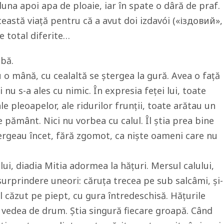
duna apoi apa de ploaie, iar în spate o dâră de praf.
ceastă viață pentru că a avut doi izdavói («іздовий»,
te total diferite…
abă.
u o mână, cu cealaltă se ștergea la gură. Avea o față
 nu s-a ales cu nimic. În expresia feței lui, toate
, ale pleoapelor, ale ridurilor frunții, toate arătau un
 pământ. Nici nu vorbea cu calul. Îl știa prea bine
ergeau încet, fără zgomot, ca niște oameni care nu
ui, diadia Mitia adormea la hățuri. Mersul calului,
 surprindere uneori: căruța trecea pe sub salcâmi, și-
l căzut pe piept, cu gura întredeschisă. Hățurile
 vedea de drum. Știa singură fiecare groapă. Când