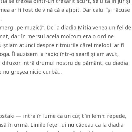
a se trezea dintr-un tresărit scurt, se uita în jur și
 ar fi fost de vină că a ațipit. Dar calul își făcuse
.
ă merg „pe muzică”. De la diadia Mitia venea un fel de
nat, dar în mersul acela molcom era o ordine
u știam atunci despre ritmurile cărei melodii ar fi
oga. Îl auzisem la radio într-o seară și am avut,
în difuzor intră drumul nostru de pământ, cu diadia
re nu greșea nicio curbă…
 Kostaki — intra în lume ca un cuțit în lemn: repede,
să în urmă. Liniile feței lui nu cădeau ca la diadia