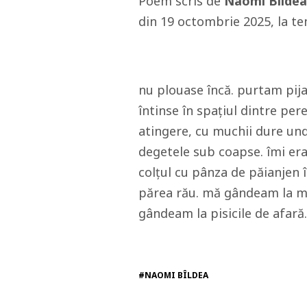
Poem scris de
Naomi Bîldea
din 19 octombrie 2025, la tema
nu plouase încă. purtam pija
întinse în spațiul dintre per
atingere, cu muchii dure und
degetele sub coapse. îmi era
colțul cu pânza de păianjen î
părea rău. mă gândeam la ma
gândeam la pisicile de afară
#NAOMI BÎLDEA