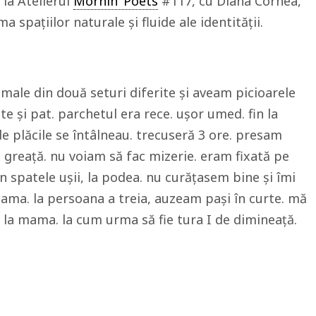
la Atelierul
Mornin’ Poets
#117, cu Diana Cornea,
 spațiilor naturale și fluide ale identității.
male din două seturi diferite și aveam picioarele
ete și pat. parchetul era rece. ușor umed. fin la
e plăcile se întâlneau. trecuseră 3 ore. presam
 greață. nu voiam să fac mizerie. eram fixată pe
n spatele ușii, la podea. nu curățasem bine și îmi
ma. la persoana a treia, auzeam pași în curte. mă
. la mama. la cum urma să fie tura I de dimineață.