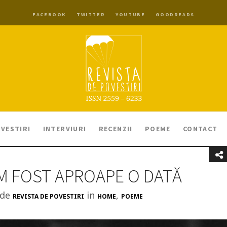
FACEBOOK
TWITTER
YOUTUBE
GOODREADS
VESTIRI
INTERVIURI
RECENZII
POEME
CONTACT
AM FOST APROAPE O DATĂ
 de
in
,
REVISTA DE POVESTIRI
HOME
POEME