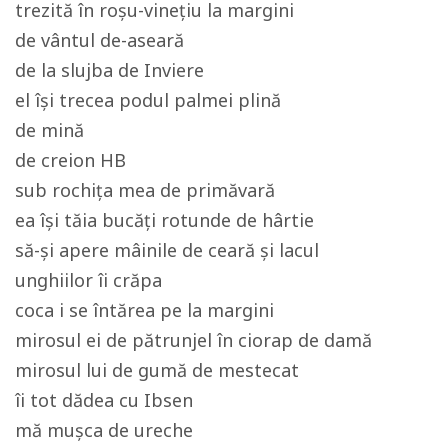
trezită în roșu-vinețiu la margini
de vântul de-aseară
de la slujba de Inviere
el își trecea podul palmei plină
de mină
de creion HB
sub rochița mea de primăvară
ea își tăia bucăți rotunde de hârtie
să-și apere mâinile de ceară și lacul
unghiilor îi crăpa
coca i se întărea pe la margini
mirosul ei de pătrunjel în ciorap de damă
mirosul lui de gumă de mestecat
îi tot dădea cu Ibsen
mă mușca de ureche