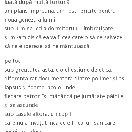
luată după multă furtună.
am plâns împreună. am fost fericite pentru
noua geneză a lumii
sub lumina led a dormitorului, îmbrățișate
și mi-am zis că ea va fi cea care o să ne salveze.
să ne elibereze. să ne mântuiască
pe toți,
sub greutatea asta. e o chestiune de etică,
diferența rar documentată dintre polimer și os,
lapsus și foame, acolo unde
fiecare patron își mănâncă pe jumătate pâinile
și se ascunde
sub casele altora, un copil
care nu a învățat încă ce e frica. un sân care
veșnic produce.