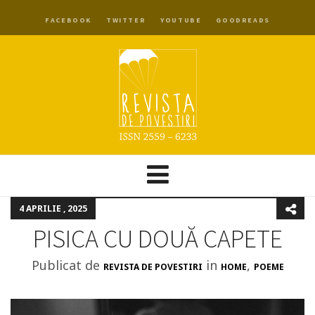
FACEBOOK
TWITTER
YOUTUBE
GOODREADS
4 APRILIE , 2025
PISICA CU DOUĂ CAPETE
Publicat de
in
,
REVISTA DE POVESTIRI
HOME
POEME