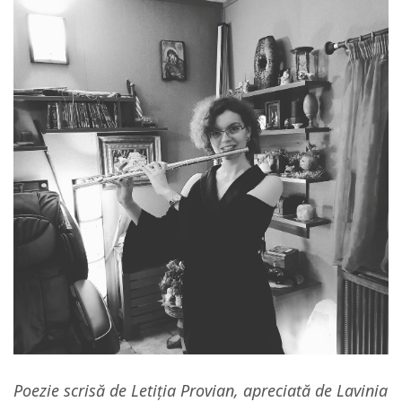
Poezie scrisă de Letiția Provian, apreciată de Lavinia