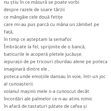
nu știu în ce măsură se poate vorbi
despre razele de soare târzii
ce mângâie cele două fetițe
care mi-au pus parcă cu mâna un zâmbet pe
față,
în timp ce așteptam la semafor.
Îmbrăcate la fel, sprijinite de o bancă,
baticurile le acoperă pletele jucăușe.
iepurașii de pe tricouri zburdau alene pe poteca
imaginară dintre ele ,
poteca unde emoțiile dansau în voie, într-un joc
al cunoașterii.
volanul mașinii mele n-a cunoscut decât
încordări ale palmelor ce n-au atins nimic
în afară de tastaturi pătate de cafea și