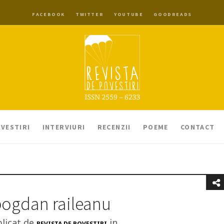
FACEBOOK
TWITTER
YOUTUBE
GOODREADS
VESTIRI
INTERVIURI
RECENZII
POEME
CONTACT
ogdan raileanu
licat de
in
REVISTA DE POVESTIRI