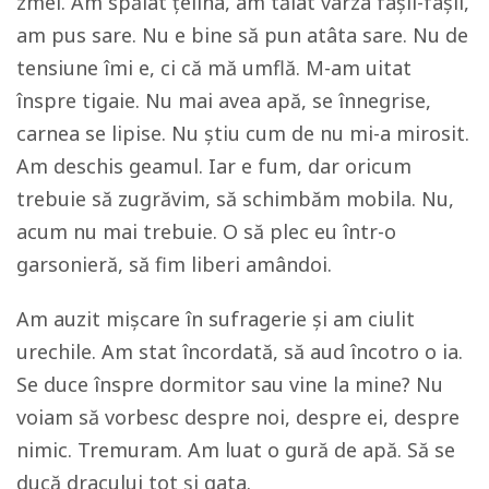
zmei. Am spălat țelina, am tăiat varza fâșii-fâșii,
am pus sare. Nu e bine să pun atâta sare. Nu de
tensiune îmi e, ci că mă umflă. M-am uitat
înspre tigaie. Nu mai avea apă, se înnegrise,
carnea se lipise. Nu știu cum de nu mi-a mirosit.
Am deschis geamul. Iar e fum, dar oricum
trebuie să zugrăvim, să schimbăm mobila. Nu,
acum nu mai trebuie. O să plec eu într-o
garsonieră, să fim liberi amândoi.
Am auzit mișcare în sufragerie și am ciulit
urechile. Am stat încordată, să aud încotro o ia.
Se duce înspre dormitor sau vine la mine? Nu
voiam să vorbesc despre noi, despre ei, despre
nimic. Tremuram. Am luat o gură de apă. Să se
ducă dracului tot și gata.