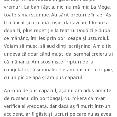
vremuri. La banii ăștia, nici nu mă mir. La Mega,
toate-s mai scumpe. Au sărit prețurile în aer. Aș
fi mâncat și o ceapă roșie, dar aveam filmare a
doua zi, plus repetiție la teatru. Două zile după
ce mănânc, îmi ies prin pori ceapa și usturoiul.
Voiam să mușc, să aud dinții scrâșnind. Am citit
undeva că doar când muști dai semnal creierului
că mănânci. Am scos niște fripturi de la
congelator, să semnalez. Le-am pus într-o tigaie,
cu un pic de apă și
am pus capacul.
Apropo de pus capacul,
așa mi-am adus aminte
de rucsacul din portbagaj. Nu mi-era că m-ar
verifica el vreodată, dar dacă aș fi murit într-un
accident, ar fi găsit și lucruri pe care nu aș avea