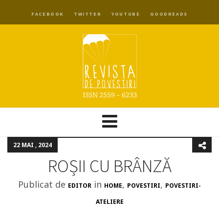
FACEBOOK
TWITTER
YOUTUBE
GOODREADS
22 MAI , 2024
ROȘII CU BRÂNZĂ
Publicat de
in
,
,
EDITOR
HOME
POVESTIRI
POVESTIRI-
ATELIERE