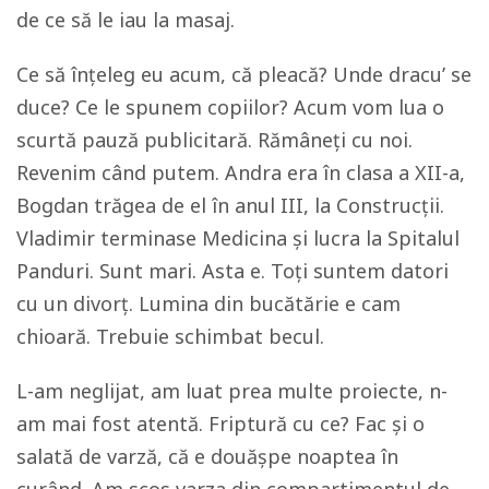
de ce să le iau la masaj.
Ce să înțeleg eu acum, că pleacă? Unde dracu’ se
duce? Ce le spunem copiilor? Acum vom lua o
scurtă pauză publicitară. Rămâneți cu noi.
Revenim când putem. Andra era în clasa a XII-a,
Bogdan trăgea de el în anul III, la Construcții.
Vladimir terminase Medicina și lucra la Spitalul
Panduri. Sunt mari. Asta e. Toți suntem datori
cu un divorț. Lumina din bucătărie e cam
chioară. Trebuie schimbat becul.
L-am neglijat, am luat prea multe proiecte, n-
am mai fost atentă. Friptură cu ce? Fac și o
salată de varză, că e douășpe noaptea în