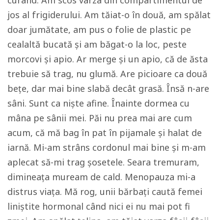
curând. Am scos varza din compartimentul de
jos al frigiderului. Am tăiat-o în două, am spălat
doar jumătate, am pus o folie de plastic pe
cealaltă bucată și am băgat-o la loc, peste
morcovi și apio. Ar merge și un apio, că de ăsta
trebuie să trag, nu glumă. Are picioare ca două
bețe, dar mai bine slabă decât grasă. Însă n-are
sâni. Sunt ca niște afine. Înainte dormea cu
mâna pe sânii mei. Păi nu prea mai are cum
acum, că mă bag în pat în pijamale și halat de
iarnă. Mi-am strâns cordonul mai bine și m-am
aplecat să-mi trag șosetele. Seara tremuram,
dimineața muream de cald. Menopauza mi-a
distrus viața. Mă rog, unii bărbați caută femei
liniștite hormonal când nici ei nu mai pot fi