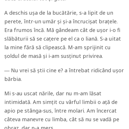
A deschis ușa de la bucătărie, s-a lipit de un
perete, într-un umăr și și-a încrucișat brațele.
Era frumos încă. Mă gândeam cât de ușor i-o fi
slăbăturii să se cațere pe el ca o liană. S-a uitat
la mine fără să clipească. M-am sprijinit cu
șoldul de masă și i-am susținut privirea.
―
Nu vrei să știi cine e? a întrebat ridicând ușor
bărbia.
Mi s-au uscat nările, dar nu m-am lăsat
intimidată. Am simțit cu vârful limbii o ață de
apio pe stânga-sus, între molari. Am încercat
câteva manevre cu limba, cât să nu se vadă pe
obraz, dar n-a mers.