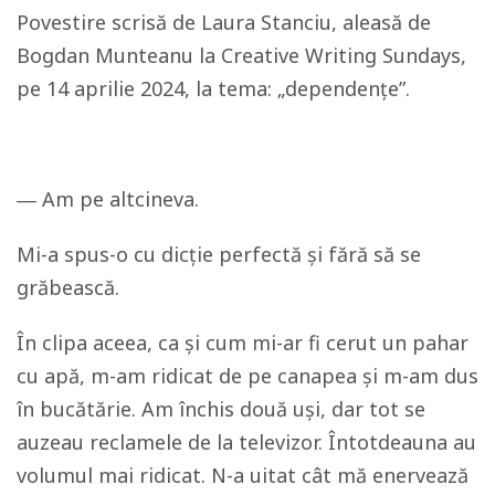
Povestire scrisă de Laura Stanciu, aleasă de
Bogdan Munteanu la Creative Writing Sundays,
pe 14 aprilie 2024, la tema: „dependențe”.
―
Am pe altcineva.
Mi-a spus-o cu dicție perfectă și fără să se
grăbească.
În clipa aceea, ca și cum mi-ar fi cerut un pahar
cu apă, m-am ridicat de pe canapea și m-am dus
în bucătărie. Am închis două uși, dar tot se
auzeau reclamele de la televizor. Întotdeauna au
volumul mai ridicat. N-a uitat cât mă enervează