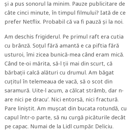
și a pus sonorul la minim. Pauze publicitare de
câte cinci minute, în timpul filmului? Iată de ce
prefer Netflix. Probabil că va fi pauză și la noi.
Am deschis frigiderul. Pe primul raft era cutia
cu brânză. Soțul fără amantă e ca piftia fără
usturoi, îmi zicea bunică-mea când eram mică.
Când te-oi mărita, să-l ții mai din scurt, că
bărbații calcă alături cu drumul. Am băgat
cuțitul în telemeaua de vacă, să o scot din
saramură. Uite-l acum, a călcat strâmb, dar n-
are nici pe dracu’. Nici entorsă, nici fractură.
Pare liniștit. Am mușcat din bucata rotundă, cu
capul într-o parte, să nu curgă picăturile decât
pe capac. Numai de la Lidl cumpăr. Deliciu.