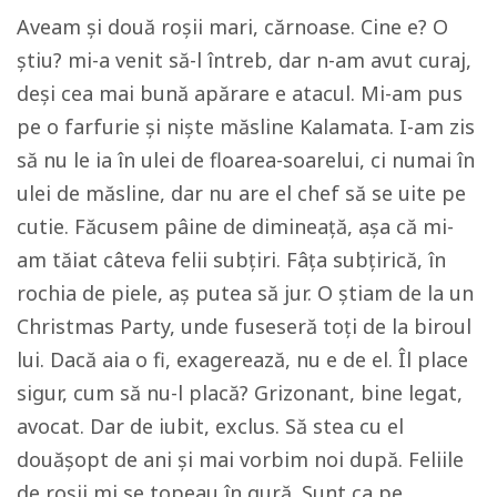
Aveam și două roșii mari, cărnoase. Cine e? O
știu? mi-a venit să-l întreb, dar n-am avut curaj,
deși cea mai bună apărare e atacul. Mi-am pus
pe o farfurie și niște măsline Kalamata. I-am zis
să nu le ia în ulei de floarea-soarelui, ci numai în
ulei de măsline, dar nu are el chef să se uite pe
cutie. Făcusem pâine de dimineață, așa că mi-
am tăiat câteva felii subțiri. Fâța subțirică, în
rochia de piele, aș putea să jur. O știam de la un
Christmas Party, unde fuseseră toți de la biroul
lui. Dacă aia o fi, exagerează, nu e de el. Îl place
sigur, cum să nu-l placă? Grizonant, bine legat,
avocat. Dar de iubit, exclus. Să stea cu el
douășopt de ani și mai vorbim noi după. Feliile
de roșii mi se topeau în gură. Sunt ca pe