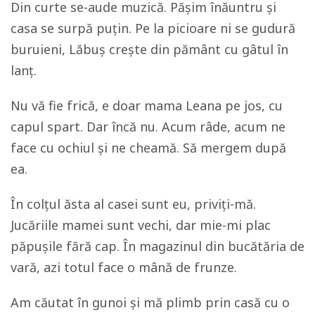
Din curte se-aude muzică. Pășim înăuntru și
casa se surpă puțin. Pe la picioare ni se gudură
buruieni, Lăbuș crește din pământ cu gâtul în
lanț.
Nu vă fie frică, e doar mama Leana pe jos, cu
capul spart. Dar încă nu. Acum râde, acum ne
face cu ochiul și ne cheamă. Să mergem după
ea.
În colțul ăsta al casei sunt eu, priviți-mă.
Jucăriile mamei sunt vechi, dar mie-mi plac
păpușile fără cap. În magazinul din bucătăria de
vară, azi totul face o mână de frunze.
Am căutat în gunoi și mă plimb prin casă cu o