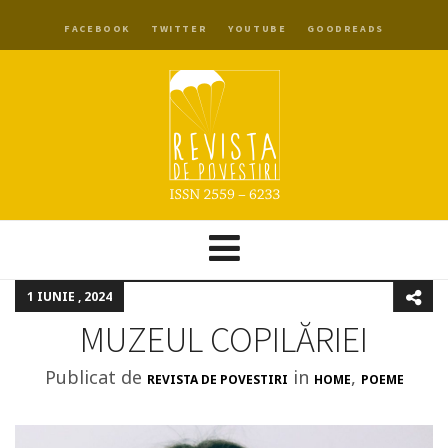
FACEBOOK
TWITTER
YOUTUBE
GOODREADS
1 IUNIE , 2024
MUZEUL COPILĂRIEI
Publicat de
in
,
REVISTA DE POVESTIRI
HOME
POEME