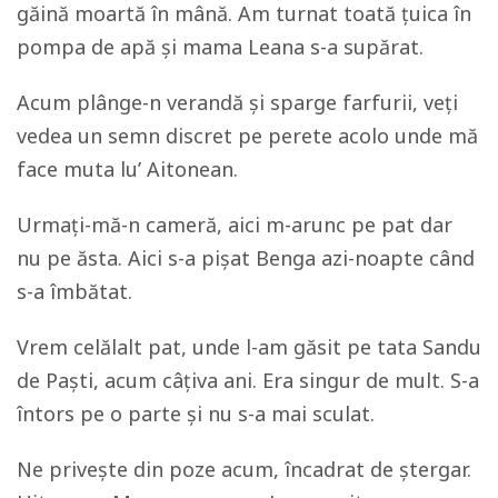
găină moartă în mână. Am turnat toată țuica în
pompa de apă și mama Leana s-a supărat.
Acum plânge-n verandă și sparge farfurii, veți
vedea un semn discret pe perete acolo unde mă
face muta lu’ Aitonean.
Urmați-mă-n cameră, aici m-arunc pe pat dar
nu pe ăsta. Aici s-a pișat Benga azi-noapte când
s-a îmbătat.
Vrem celălalt pat, unde l-am găsit pe tata Sandu
de Paști, acum câțiva ani. Era singur de mult. S-a
întors pe o parte și nu s-a mai sculat.
Ne privește din poze acum, încadrat de ștergar.