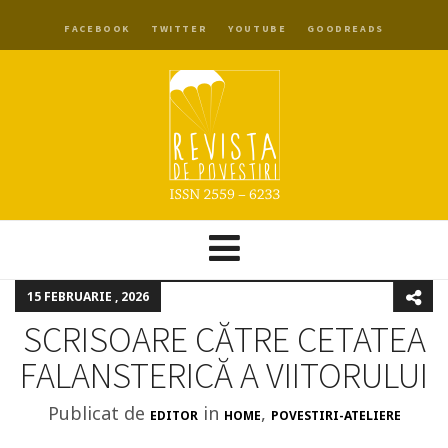
FACEBOOK
TWITTER
YOUTUBE
GOODREADS
15 FEBRUARIE , 2026
SCRISOARE CĂTRE CETATEA
FALANSTERICĂ A VIITORULUI
Publicat de
in
,
EDITOR
HOME
POVESTIRI-ATELIERE