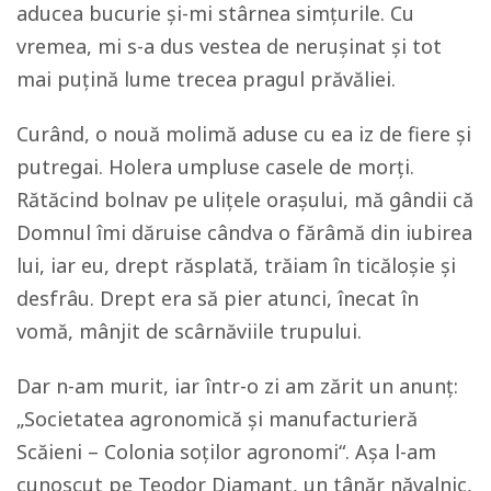
aducea bucurie şi-mi stârnea simţurile. Cu
vremea, mi s-a dus vestea de neruşinat şi tot
mai puţină lume trecea pragul prăvăliei.
Curând, o nouă molimă aduse cu ea iz de fiere şi
putregai. Holera umpluse casele de morţi.
Rătăcind bolnav pe uliţele oraşului, mă gândii că
Domnul îmi dăruise cândva o fărâmă din iubirea
lui, iar eu, drept răsplată, trăiam în ticăloşie şi
desfrâu. Drept era să pier atunci, înecat în
vomă, mânjit de scârnăviile trupului.
Dar n-am murit, iar într-o zi am zărit un anunţ:
„Societatea agronomică şi manufacturieră
Scăieni – Colonia soţilor agronomi“. Aşa l-am
cunoscut pe Teodor Diamant, un tânăr năvalnic,