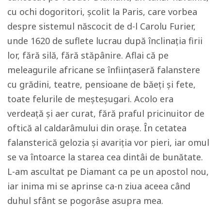
cu ochi dogoritori, şcolit la Paris, care vorbea
despre sistemul născocit de d-l Carolu Furier,
unde 1620 de suflete lucrau după înclinația firii
lor, fără silă, fără stăpânire. Aflai că pe
meleagurile africane se înfiinţaseră falanstere
cu grădini, teatre, pensioane de băeţi şi fete,
toate felurile de meşteşugari. Acolo era
verdeaţă şi aer curat, fără praful pricinuitor de
oftică al caldarâmului din oraşe. În cetatea
falansterică gelozia și avariția vor pieri, iar omul
se va întoarce la starea cea dintâi de bunătate.
L-am ascultat pe Diamant ca pe un apostol nou,
iar inima mi se aprinse ca-n ziua aceea când
duhul sfânt se pogorâse asupra mea.