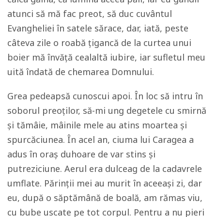
atunci să mă fac preot, să duc cuvântul
Evangheliei în satele sărace, dar, iată, peste
câteva zile o roabă ţigancă de la curtea unui
boier mă învăţă cealaltă iubire, iar sufletul meu
uită îndată de chemarea Domnului.
Grea pedeapsă cunoscui apoi. În loc să intru în
soborul preoților, să-mi ung degetele cu smirnă
și tămâie, mâinile mele au atins moartea şi
spurcăciunea. În acel an, ciuma lui Caragea a
adus în oraş duhoare de var stins şi
putreziciune. Aerul era dulceag de la cadavrele
umflate. Părinții mei au murit în aceeași zi, dar
eu, după o săptămână de boală, am rămas viu,
cu bube uscate pe tot corpul. Pentru a nu pieri