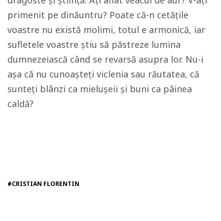
primenit pe dinăuntru? Poate că-n cetăţile
voastre nu există molimi, totul e armonică, iar
sufletele voastre ştiu să păstreze lumina
dumnezeiască când se revarsă asupra lor. Nu-i
aşa că nu cunoaşteţi viclenia sau răutatea, că
sunteţi blânzi ca mieluşeii şi buni ca pâinea
caldă?
#CRISTIAN FLORENTIN