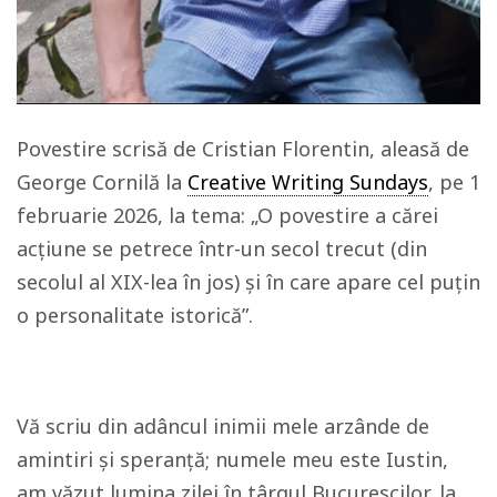
Povestire scrisă de Cristian Florentin, aleasă de
George Cornilă la
Creative Writing Sundays
, pe 1
februarie 2026, la tema: „O povestire a cărei
acțiune se petrece într-un secol trecut (din
secolul al XIX-lea în jos) și în care apare cel puțin
o personalitate istorică”.
Vă scriu din adâncul inimii mele arzânde de
amintiri şi speranţă; numele meu este Iustin,
am văzut lumina zilei în târgul Bucurescilor, la