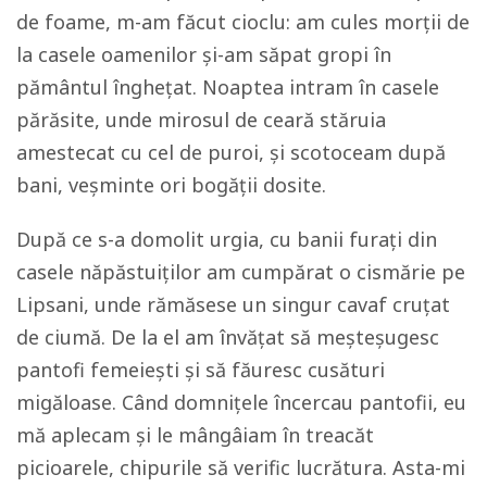
de foame, m-am făcut cioclu: am cules morţii de
la casele oamenilor şi-am săpat gropi în
pământul îngheţat. Noaptea intram în casele
părăsite, unde mirosul de ceară stăruia
amestecat cu cel de puroi, și scotoceam după
bani, veşminte ori bogăţii dosite.
După ce s-a domolit urgia, cu banii furaţi din
casele năpăstuiţilor am cumpărat o cismărie pe
Lipsani, unde rămăsese un singur cavaf cruţat
de ciumă. De la el am învăţat să meşteşugesc
pantofi femeieşti şi să făuresc cusături
migăloase. Când domniţele încercau pantofii, eu
mă aplecam şi le mângâiam în treacăt
picioarele, chipurile să verific lucrătura. Asta-mi