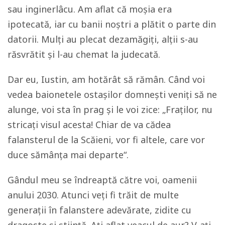
sau inginerlâcu. Am aflat că moşia era
ipotecată, iar cu banii noştri a plătit o parte din
datorii. Mulți au plecat dezamăgiți, alții s-au
răsvrătit şi l-au chemat la judecată.
Dar eu, Iustin, am hotărât să rămân. Când voi
vedea baionetele ostașilor domneşti veniţi să ne
alunge, voi sta în prag și le voi zice: „Fraților, nu
stricați visul acesta! Chiar de va cădea
falansterul de la Scăieni, vor fi altele, care vor
duce sămânța mai departe“.
Gândul meu se îndreaptă către voi, oamenii
anului 2030. Atunci veţi fi trăit de multe
generații în falanstere adevărate, zidite cu
dragoste şi știință. Aţi aflat veacul de aur? V-aţi