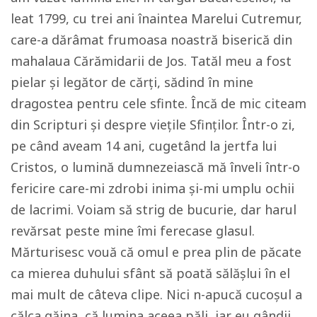
leat 1799, cu trei ani înaintea Marelui Cutremur,
care-a dărâmat frumoasa noastră biserică din
mahalaua Cărămidarii de Jos. Tatăl meu a fost
pielar şi legător de cărţi, sădind în mine
dragostea pentru cele sfinte. Încă de mic citeam
din Scripturi şi despre vieţile Sfinţilor. Într-o zi,
pe când aveam 14 ani, cugetând la jertfa lui
Cristos, o lumină dumnezeiască mă înveli într-o
fericire care-mi zdrobi inima şi-mi umplu ochii
de lacrimi. Voiam să strig de bucurie, dar harul
revărsat peste mine îmi ferecase glasul.
Mărturisesc vouă că omul e prea plin de păcate
ca mierea duhului sfânt să poată sălăşlui în el
mai mult de câteva clipe. Nici n-apucă cucoşul a
călca găina, că lumina aceea păli, iar eu gândii