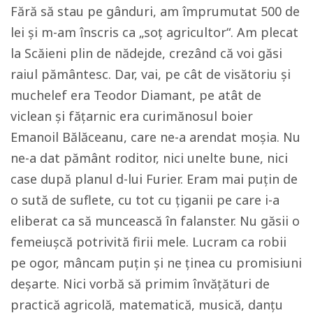
Fără să stau pe gânduri, am împrumutat 500 de
lei şi m-am înscris ca „soț agricultor“. Am plecat
la Scăieni plin de nădejde, crezând că voi găsi
raiul pământesc. Dar, vai, pe cât de visătoriu şi
muchelef era Teodor Diamant, pe atât de
viclean şi făţarnic era curimănosul boier
Emanoil Bălăceanu, care ne-a arendat moșia. Nu
ne-a dat pământ roditor, nici unelte bune, nici
case după planul d-lui Furier. Eram mai puţin de
o sută de suflete, cu tot cu ţiganii pe care i-a
eliberat ca să muncească în falanster. Nu găsii o
femeiuşcă potrivită firii mele. Lucram ca robii
pe ogor, mâncam puțin şi ne ținea cu promisiuni
deşarte. Nici vorbă să primim învăţături de
practică agricolă, matematică, musică, danţu