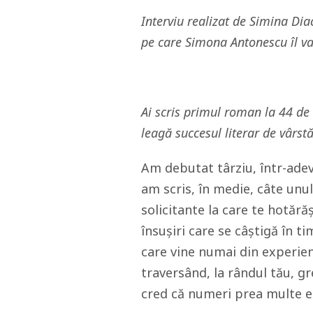
Interviu realizat de Simina Di
pe care Simona Antonescu îl va
Ai scris primul roman la 44 de 
leagă succesul literar de vârst
Am debutat târziu, într-ade
am scris, în medie, câte unul 
solicitante la care te hotără
însușiri care se câștigă în t
care vine numai din experien
traversând, la rândul tău, gr
cred că numeri prea multe e