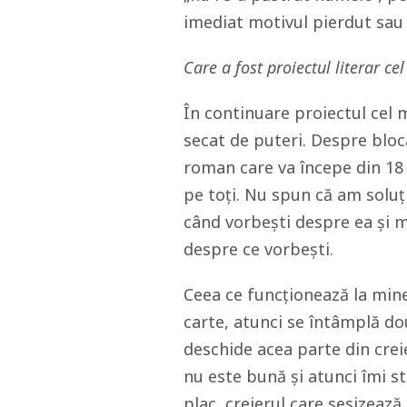
imediat motivul pierdut sau
Care a fost proiectul literar c
În continuare proiectul cel
secat de puteri. Despre bloca
roman care va începe din 18
pe toți. Nu spun că am soluț
când vorbești despre ea și m
despre ce vorbești.
Ceea ce funcționează la mine,
carte, atunci se întâmplă dou
deschide acea parte din creie
nu este bună și atunci îmi s
plac, creierul care sesizează 