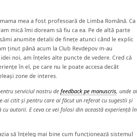
t, mama mea a fost profesoară de Limba Română. Ca
eram mică îmi doream să fiu ca ea. Pe de altă parte
sămi anumite detalii de finețe atunci când le explic
e-am ținut până acum la Club Revdepov m-au
idei noi, am înțeles alte puncte de vedere. Cred că
riențe în el, pe care nu le poate accesa decât
leași zone de interes.
entru serviciul nostru de
feedback pe manuscris
, unde a
ai citit și pentru care ai făcut un referat cu sugestii și
ă cu autorii. E ceva ce vei folosi din această experiență în
azia să înțeleg mai bine cum funcționează sistemul