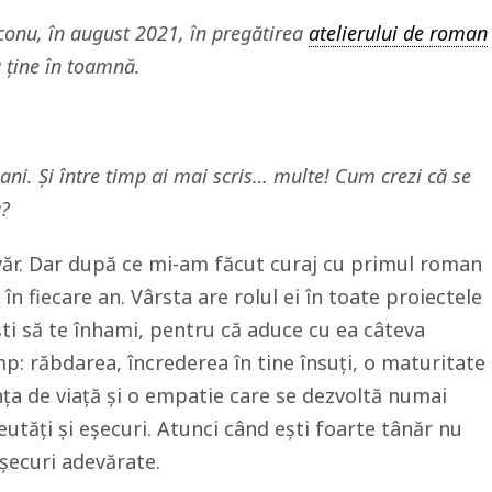
aconu, în august 2021, în pregătirea
atelierului de roman
 ține în toamnă.
ani. Și între timp ai mai scris… multe! Cum crezi că se
ă?
văr. Dar după ce mi-am făcut curaj cu primul roman
în fiecare an. Vârsta are rolul ei în toate proiectele
ști să te înhami, pentru că aduce cu ea câteva
imp: răbdarea, încrederea în tine însuți, o maturitate
ța de viață și o empatie care se dezvoltă numai
eutăți și eșecuri. Atunci când ești foarte tânăr nu
șecuri adevărate.