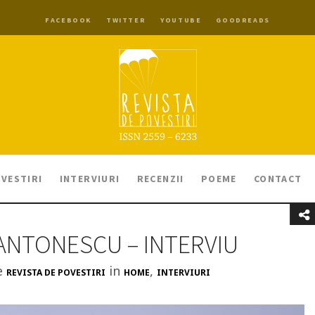
FACEBOOK
TWITTER
YOUTUBE
GOODREADS
VESTIRI
INTERVIURI
RECENZII
POEME
CONTACT
ANTONESCU – INTERVIU
e
in
,
REVISTA DE POVESTIRI
HOME
INTERVIURI