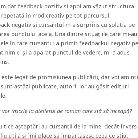
Am dat feedback pozitiv și apoi am văzut structura
 repetată în mod creativ pe tot parcursul
ck negativ și cursantul m-a surprins cu soluția pe
rea punctului acela. Una dintre situațiile care mi-au
cele în care cursantul a primit feedbackul negativ p
 nimic, și-a apărat punctul de vedere, mi-a adus
ins.
ste legat de promisiunea publicării, dar voi aminti
unt astăzi publicate, autorii lor au găsit edituri
le.
e vor înscrie la atelierul de roman care stă să înceapă?
 ce așteptări au cursanții de la mine, decât invers.
fiu utilă și îmi place să împărtășesc ceea ce știu,