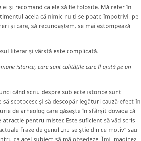
 ei și recomand ca ele să fie folosite. Mă refer în
ntimentul acela că nimic nu ți se poate împotrivi, pe
tineri și care, să recunoaștem, se mai estompează
ul literar și vârstă este complicată.
omane istorice, care sunt calitățile care îl ajută pe un
nci când scriu despre subiecte istorice sunt
ce să scotocesc și să descopăr legături cauză-efect în
curie de arheolog care găsește în sfârșit dovada că
e atracție pentru mister. Este suficient să văd scris
 actuale fraze de genul „nu se știe din ce motiv” sau
entru ca acel subiect să mă obsedeze. Îmi imaginez