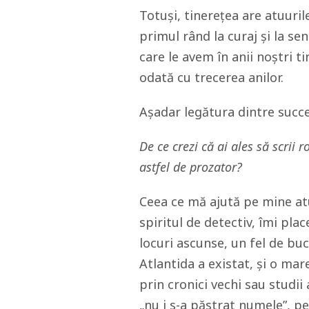
Totuși, tinerețea are atuurile
primul rând la curaj și la se
care le avem în anii noștri 
odată cu trecerea anilor.
Așadar legătura dintre succes
De ce crezi că ai ales să scrii r
astfel de prozator?
Ceea ce mă ajută pe mine atu
spiritul de detectiv, îmi pla
locuri ascunse, un fel de bu
Atlantida a existat, și o mar
prin cronici vechi sau studii
„nu i s-a păstrat numele”, p