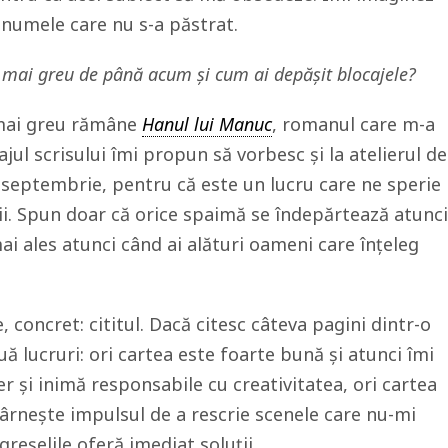
 numele care nu s-a păstrat.
el mai greu de până acum și cum ai depășit blocajele?
 mai greu rămâne
Hanul lui Manuc
, romanul care m-a
jul scrisului îmi propun să vorbesc și la atelierul de
 septembrie, pentru că este un lucru care ne sperie
ii. Spun doar că orice spaimă se îndepărtează atunci
ai ales atunci când ai alături oameni care înțeleg
 concret: cititul. Dacă citesc câteva pagini dintr-o
ă lucruri: ori cartea este foarte bună și atunci îmi
r și inimă responsabile cu creativitatea, ori cartea
târnește impulsul de a rescrie scenele care nu-mi
greșelile oferă imediat soluții.