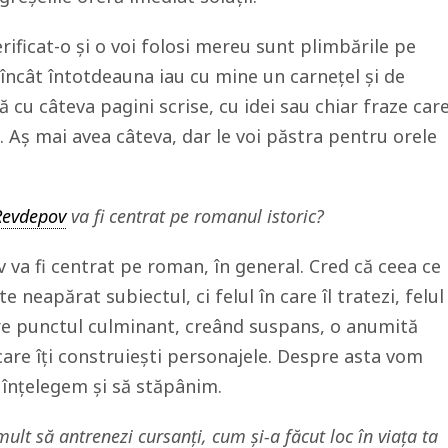
ificat-o și o voi folosi mereu sunt plimbările pe
 încât întotdeauna iau cu mine un carnețel și de
ă cu câteva pagini scrise, cu idei sau chiar fraze car
e. Aș mai avea câteva, dar le voi păstra pentru orele
 Revdepov
va fi centrat pe romanul istoric?
 va fi centrat pe roman, în general. Cred că ceea ce
 neapărat subiectul, ci felul în care îl tratezi, felul
tre punctul culminant, creând suspans, o anumită
 care îți construiești personajele. Despre asta vom
 înțelegem și să stăpânim.
ult să antrenezi cursanți, cum și-a făcut loc în viața ta