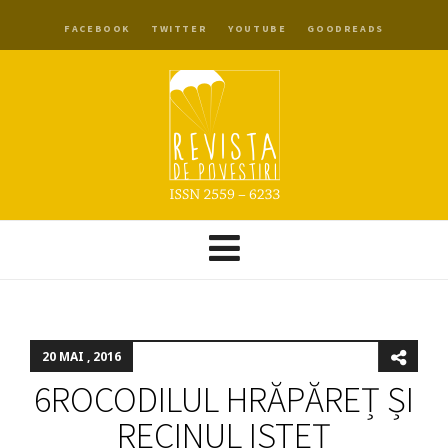
FACEBOOK
TWITTER
YOUTUBE
GOODREADS
20 MAI , 2016
6ROCODILUL HRĂPĂREȚ ȘI
RECINUL ISTEȚ