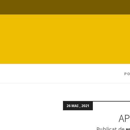
PO
26 MAI , 2021
AP
Publicat de
RE