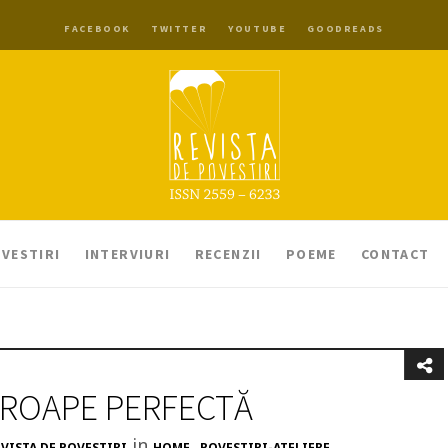
FACEBOOK
TWITTER
YOUTUBE
GOODREADS
VESTIRI
INTERVIURI
RECENZII
POEME
CONTACT
ROAPE PERFECTĂ
in
,
VISTA DE POVESTIRI
HOME
POVESTIRI-ATELIERE