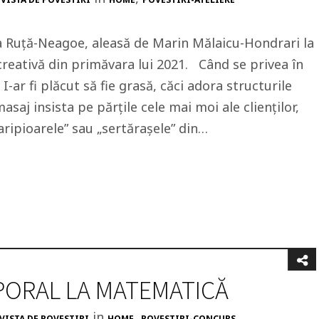
a Ruță-Neagoe, aleasă de Marin Mălaicu-Hondrari la
 creativă din primăvara lui 2021. Când se privea în
 I-ar fi plăcut să fie grasă, căci adora structurile
saj insista pe părțile cele mai moi ale clienților,
aripioarele” sau „sertărașele” din…
ORAL LA MATEMATICĂ
in
,
VISTA DE POVESTIRI
HOME
POVESTIRI-CONCURS