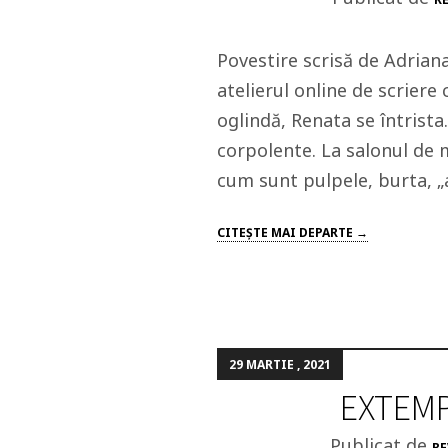
Povestire scrisă de Adrian
atelierul online de scriere
oglindă, Renata se întrista.
corpolente. La salonul de ma
cum sunt pulpele, burta, „
CITEŞTE MAI DEPARTE →
29 MARTIE , 2021
EXTEMP
Publicat de
RE