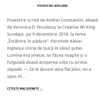
POVESTIRI-ATELIERE
Povestire scrisă de Andrei Constantin, aleasă
de Veronica D. Niculescu la Creative Writing
Sundays, pe 9 decembrie 2018, la tema
„Întâlnire în pădure”. Părintele Alexei
înghesui sticla de țuică în sânul șubei.
Lumina era vineție, se făcea noapte și o
fulguială deasă acoperea ulița cu prima
zăpadă. — Să le ducem asta flăcăilor, mi-a
spus el,…
CITEŞTE MAI DEPARTE →