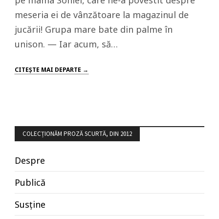
pe mama Soniei, care ne-a povestit despre
meseria ei de vânzătoare la magazinul de
jucării! Grupa mare bate din palme în
unison. — Iar acum, să…
CITEŞTE MAI DEPARTE →
COLECȚIONĂM PROZĂ SCURTĂ, DIN 2012
Despre
Publică
Susține