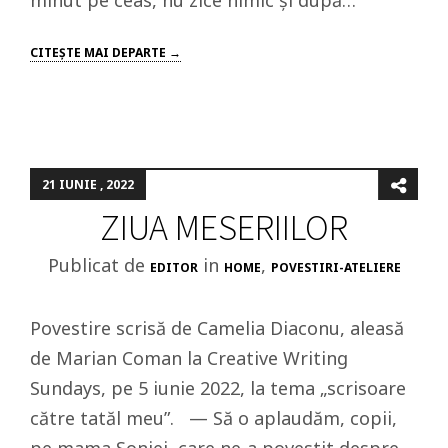
minut pe ceas, nu zice nimic și după…
CITEŞTE MAI DEPARTE →
21 IUNIE , 2022
ZIUA MESERIILOR
Publicat de
in
,
EDITOR
HOME
POVESTIRI-ATELIERE
Povestire scrisă de Camelia Diaconu, aleasă
de Marian Coman la Creative Writing
Sundays, pe 5 iunie 2022, la tema „scrisoare
către tatăl meu”. — Să o aplaudăm, copii,