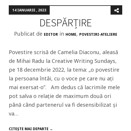
14 IANUARIE , 2023
DESPĂRȚIRE
Publicat de
in
,
EDITOR
HOME
POVESTIRI-ATELIERE
Povestire scrisă de Camelia Diaconu, aleasă
de Mihai Radu la Creative Writing Sundays,
pe 18 decembrie 2022, la tema: „o povestire
la persoana întâi, cu o voce pe care nu ați
mai exersat-o”. Am dedus că lacrimile mele
pot salva o relație de maximum două ori
până când partenerul va fi desensibilizat și
va…
CITEŞTE MAI DEPARTE →