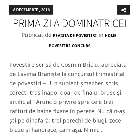
8 DECEMBRIE , 2016
PRIMA ZI A DOMINATRICEI
Publicat de
in
,
REVISTA DE POVESTIRI
HOME
POVESTIRI-CONCURS
Povestire scrisă de Cosmin Briciu, apreciată
de Lavinia Braniște la concursul trimestrial
de povestiri – „Un subiect șmecher, scris
corect, tras înapoi doar de finalul brusc și
artificial.” Arunc o privire spre cele trei
rafturi de haine fixate în perete. Nu că n-aș
ști pe dinafară: trei perechi de blugi, zece
bluze și hanorace, cam așa. Nimic…