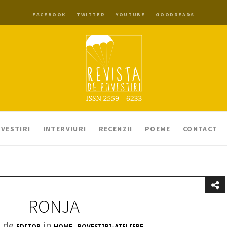
FACEBOOK
TWITTER
YOUTUBE
GOODREADS
VESTIRI
INTERVIURI
RECENZII
POEME
CONTACT
RONJA
t de
in
,
EDITOR
HOME
POVESTIRI-ATELIERE