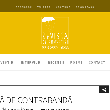
FACEBOOK
TWITTER
YOUTUBE
GOODREADS
VESTIRI
INTERVIURI
RECENZII
POEME
CONTACT
Ă DE CONTRABANDĂ
t de
in
,
EDITOR
HOME
POVESTIRI-ATELIERE