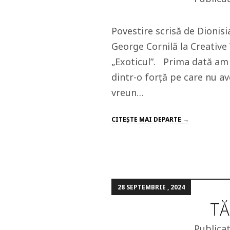
Povestire scrisă de Dionisi
George Cornilă la Creative
„Exoticul”. Prima dată am
dintr-o forță pe care nu a
vreun…
CITEŞTE MAI DEPARTE →
28 SEPTEMBRIE , 2024
TĂ
Publica