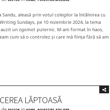
a Sandu, aleasă prin votul colegilor la întâlnirea cu
 Writing Sundays, pe 10 noiembrie 2024, la tema
 auzit un zgomot puternic. M-am format în haos,
veam cum să o controlez și care mă ființa fără să am
CEREA LĂPTOASĂ
t de
in
,
EDITOR
HOME
POVESTIRI-ATELIERE