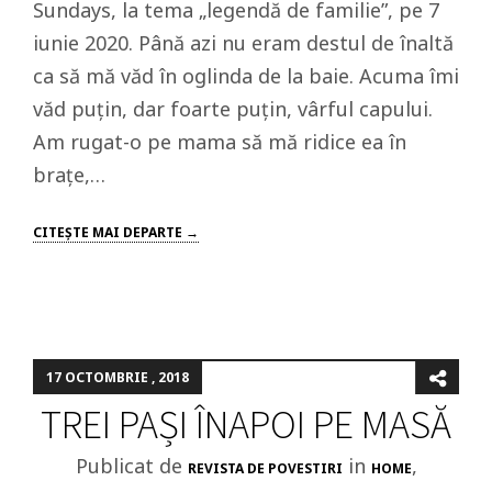
Sundays, la tema „legendă de familie”, pe 7
iunie 2020. Până azi nu eram destul de înaltă
ca să mă văd în oglinda de la baie. Acuma îmi
văd puțin, dar foarte puțin, vârful capului.
Am rugat-o pe mama să mă ridice ea în
brațe,…
CITEŞTE MAI DEPARTE →
17 OCTOMBRIE , 2018
TREI PAȘI ÎNAPOI PE MASĂ
Publicat de
in
,
REVISTA DE POVESTIRI
HOME