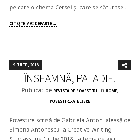
pe care o chema Cersei şi care se săturase…
CITEŞTE MAI DEPARTE →
9 IULIE , 2018
ÎNSEAMNĂ, PALADIE!
Publicat de
in
,
REVISTA DE POVESTIRI
HOME
POVESTIRI-ATELIERE
Povestire scrisă de Gabriela Anton, aleasă de
Simona Antonescu la Creative Writing
Sundays, pe 1 iulie 2018, la tema de aici.