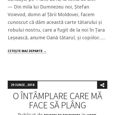
— Din mila lui Dumnezeu noi, Ştefan
Voievod, domn al Ţării Moldovei, facem
cunoscut că dăm această carte tătarului şi
robului nostru, care a fugit de la noi în Ţara
Leşească, anume Oană tătarul, şi copiilor……
CITEŞTE MAI DEPARTE →
29 IUNIE , 2018
O ÎNTÂMPLARE CARE MĂ
FACE SĂ PLÂNG
Publicat de
in
,