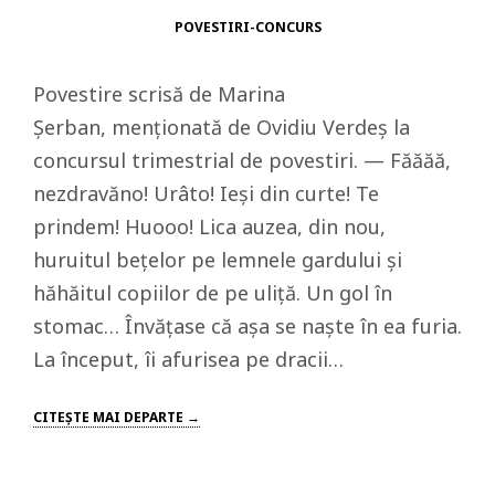
POVESTIRI-CONCURS
Povestire scrisă de Marina
Șerban, menționată de Ovidiu Verdeș la
concursul trimestrial de povestiri. — Făăăă,
nezdravăno! Urâto! Ieși din curte! Te
prindem! Huooo! Lica auzea, din nou,
huruitul bețelor pe lemnele gardului și
hăhăitul copiilor de pe uliță. Un gol în
stomac… Învățase că așa se naște în ea furia.
La început, îi afurisea pe dracii…
CITEŞTE MAI DEPARTE →